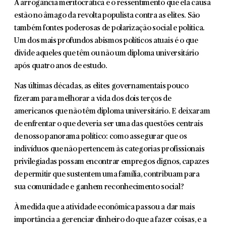
A arrogância meritocrática e o ressentimento que ela causa
estão no âmago da revolta populista contra as elites. São
também fontes poderosas de polarização social e política.
Um dos mais profundos abismos políticos atuais é o que
divide aqueles que têm ou não um diploma universitário
após quatro anos de estudo.
Nas últimas décadas, as elites governamentais pouco
fizeram para melhorar a vida dos dois terços de
americanos que não têm diploma universitário. E deixaram
de enfrentar o que deveria ser uma das questões centrais
de nosso panorama político: como assegurar que os
indivíduos que não pertencem às categorias profissionais
privilegiadas possam encontrar empregos dignos, capazes
de permitir que sustentem uma família, contribuam para
sua comunidade e ganhem reconhecimento social?
À medida que a atividade econômica passou a dar mais
importância a gerenciar dinheiro do que a fazer coisas, e a