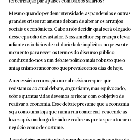
terceirização para países com baixos salários?
Mesmo quando perdem intensidade, as pandemias e outras
grandes crises raramente deixam de alterar os arranjos
sociais e econômicos. Cabe a nós decidir qual será o legado
desse episódio devastador. Nossa melhor esperança é levar
adiante os indícios de solidariedade implícitos no presente
momento para rever os termos do discurso público,
conduzindo-nos a um debate político mais robusto que o
antagonismo rancoroso que prevalece nos dias de hoje.
A necessária renovação moral e cívica requer que
resistamos ao atual debate, angustiante, mas equivocado,
sobre quantas vidas devemos arriscar com o objetivo de
reativar a economia. Esse debate presume que a economia
seja como uma loja que, numa rua comercial, reacende as
luzes após um longo feriado e reabre as portas para tocar o
negócio como de costume.