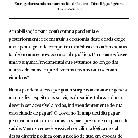
Entregador usando máscara no Rio de Janeiro – Tânia Rêgo/Agência
Brasi/7-5-2020l
A mobilização para confrontar a pandemia e
posteriormente reconstruir a economia destroçada exige
não apenas grande competência médica e econômica, mas
também uma renovação moral e política. Precisamos fazer
uma pergunta fundamental que evitamos ao longo das
últimas décadas: o que devemos uns aos outros como
cidadãos?
Numa pandemia, essa pergunta surge com maior urgência
no que diz respeito aos serviços de saúde: tal assistência
deveria ser acessível a todos, independentemente de sua
capacidade de pagar? O governo Trump decidiu pagar
pelo tratamento do coronavírus para pessoas sem plano de
saúde. Vamos ver se é possível conciliar a lógica moral
dessa diretriz política com a noção de que, em épocas de