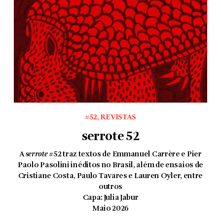
#52
,
REVISTAS
serrote 52
A
serrote
#
52 traz textos de Emmanuel Carrère e Pier
Paolo Pasolini inéditos no Brasil, além de ensaios de
Cristiane Costa, Paulo Tavares e Lauren Oyler, entre
outros
Capa: Julia Jabur
Maio 2026