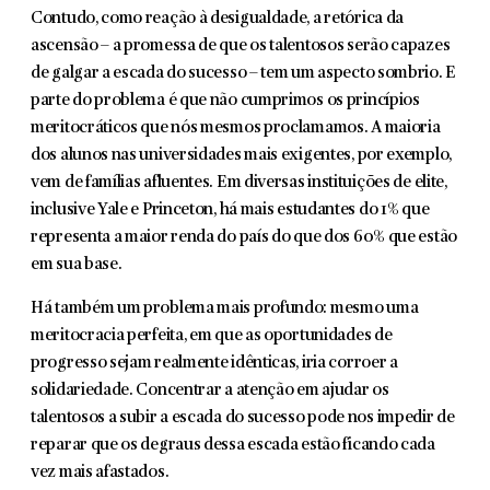
Contudo, como reação à desigualdade, a retórica da
ascensão – a promessa de que os talentosos serão capazes
de galgar a escada do sucesso – tem um aspecto sombrio. E
parte do problema é que não cumprimos os princípios
meritocráticos que nós mesmos proclamamos. A maioria
dos alunos nas universidades mais exigentes, por exemplo,
vem de famílias afluentes. Em diversas instituições de elite,
inclusive Yale e Princeton, há mais estudantes do 1% que
representa a maior renda do país do que dos 60% que estão
em sua base.
Há também um problema mais profundo: mesmo uma
meritocracia perfeita, em que as oportunidades de
progresso sejam realmente idênticas, iria corroer a
solidariedade. Concentrar a atenção em ajudar os
talentosos a subir a escada do sucesso pode nos impedir de
reparar que os degraus dessa escada estão ficando cada
vez mais afastados.