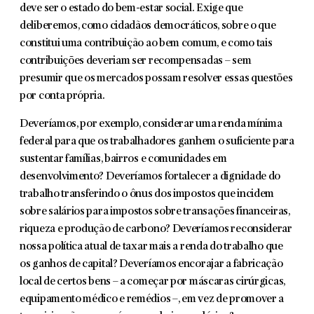
deve ser o estado do bem-estar social. Exige que
deliberemos, como cidadãos democráticos, sobre o que
constitui uma contribuição ao bem comum, e como tais
contribuições deveriam ser recompensadas – sem
presumir que os mercados possam resolver essas questões
por conta própria.
Deveríamos, por exemplo, considerar uma renda mínima
federal para que os trabalhadores ganhem o suficiente para
sustentar famílias, bairros e comunidades em
desenvolvimento? Deveríamos fortalecer a dignidade do
trabalho transferindo o ônus dos impostos que incidem
sobre salários para impostos sobre transações financeiras,
riqueza e produção de carbono? Deveríamos reconsiderar
nossa política atual de taxar mais a renda do trabalho que
os ganhos de capital? Deveríamos encorajar a fabricação
local de certos bens – a começar por máscaras cirúrgicas,
equipamento médico e remédios –, em vez de promover a