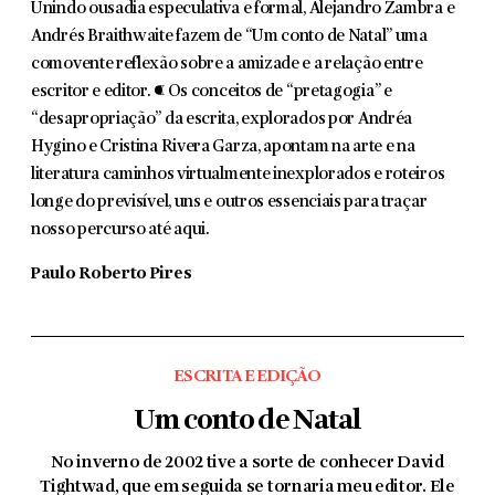
Unindo ousadia especulativa e formal, Alejandro Zambra e
Andrés Braithwaite fazem de “Um conto de Natal” uma
comovente reflexão sobre a amizade e a relação entre
escritor e editor. ¶ Os conceitos de “pretagogia” e
“desapropriação” da escrita, explorados por Andréa
Hygino e Cristina Rivera Garza, apontam na arte e na
literatura caminhos virtualmente inexplorados e roteiros
longe do previsível, uns e outros essenciais para traçar
nosso percurso até aqui.
Paulo Roberto Pires
ESCRITA E EDIÇÃO
Um conto de Natal
No inverno de 2002 tive a sorte de conhecer David
Tightwad, que em seguida se tornaria meu editor. Ele