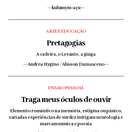
—kulumym-açu—
ARTE E EDUCAÇÃO
Pretagogias
A cadeira, o Levante, a ginga
—Andréa Hygino / Alisson Damasceno—
ENSAIO PESSOAL
Traga meus óculos de ouvir
Elemento romântico na memória, estigma ou pânico,
variadas experiências de surdez intrigam neurologia e
marcam música e poesia