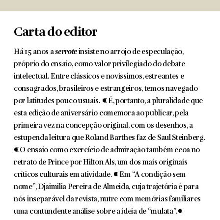
Carta do editor
Há 15 anos a
serrote
insiste no arrojo de especulação,
próprio do ensaio, como valor privilegiado do debate
intelectual. Entre clássicos e novíssimos, estreantes e
consagrados, brasileiros e estrangeiros, temos navegado
por latitudes pouco usuais. ¶ É, portanto, a pluralidade que
esta edição de aniversário comemora ao publicar, pela
primeira vez na concepção original, com os desenhos, a
estupenda leitura que Roland Barthes faz de Saul Steinberg.
¶ O ensaio como exercício de admiração também ecoa no
retrato de Prince por Hilton Als, um dos mais originais
críticos culturais em atividade. ¶ Em “A condição sem
nome”, Djaimilia Pereira de Almeida, cuja trajetória é para
nós inseparável da revista, nutre com memórias familiares
uma contundente análise sobre a ideia de “mulata”.¶