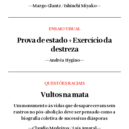
—Margo Glantz / Ishiuchi Miyako—
ENSAIO VISUAL
Prova de estado + Exercício da
destreza
—Andréa Hygino—
QUESTÕES RACIAIS
Vultos na mata
Um monumento às vidas que desapareceram sem
rastros no pós-abolição deve ser pensado como a
biografia coletiva de sucessivas diásporas
—Claudio Medeiros / Laís Amaral—