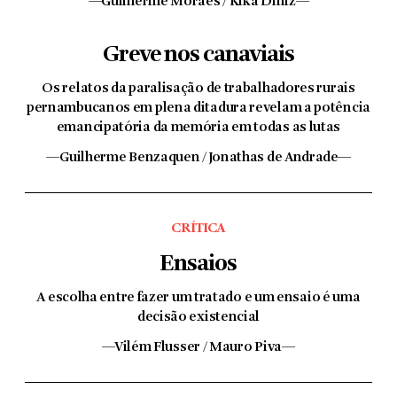
—Guilherme Moraes / Kika Diniz—
Greve nos canaviais
Os relatos da paralisação de trabalhadores rurais
pernambucanos em plena ditadura revelam a potência
emancipatória da memória em todas as lutas
—Guilherme Benzaquen / Jonathas de Andrade—
CRÍTICA
Ensaios
A escolha entre fazer um tratado e um ensaio é uma
decisão existencial
—Vilém Flusser / Mauro Piva—