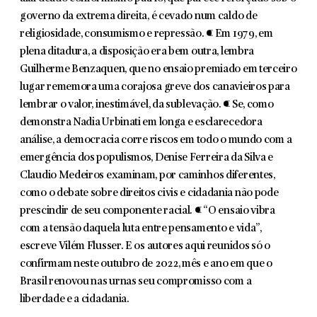
governo da extrema direita, é cevado num caldo de
religiosidade, consumismo e repressão. ¶ Em 1979, em
plena ditadura, a disposição era bem outra, lembra
Guilherme Benzaquen, que no ensaio premiado em terceiro
lugar rememora uma corajosa greve dos canavieiros para
lembrar o valor, inestimável, da sublevação. ¶ Se, como
demonstra Nadia Urbinati em longa e esclarecedora
análise, a democracia corre riscos em todo o mundo com a
emergência dos populismos, Denise Ferreira da Silva e
Claudio Medeiros examinam, por caminhos diferentes,
como o debate sobre direitos civis e cidadania não pode
prescindir de seu componente racial. ¶ “O ensaio vibra
com a tensão daquela luta entre pensamento e vida”,
escreve Vilém Flusser. E os autores aqui reunidos só o
confirmam neste outubro de 2022, mês e ano em que o
Brasil renovou nas urnas seu compromisso com a
liberdade e a cidadania.