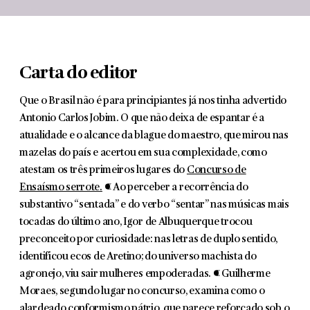
Carta do editor
Que o Brasil não é para principiantes já nos tinha advertido
Antonio Carlos Jobim. O que não deixa de espantar é a
atualidade e o alcance da blague do maestro, que mirou nas
mazelas do país e acertou em sua complexidade, como
atestam os três primeiros lugares do
Concurso de
Ensaísmo serrote.
¶ Ao perceber a recorrência do
substantivo “sentada” e do verbo “sentar” nas músicas mais
tocadas do último ano, Igor de Albuquerque trocou
preconceito por curiosidade: nas letras de duplo sentido,
identificou ecos de Aretino; do universo machista do
agronejo, viu sair mulheres empoderadas. ¶ Guilherme
Moraes, segundo lugar no concurso, examina como o
alardeado conformismo pátrio, que parece reforçado sob o