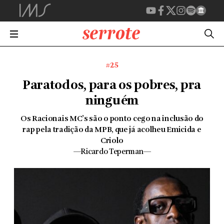
#25
Paratodos, para os pobres, pra
ninguém
Os Racionais MC’s são o ponto cego na inclusão do
rap pela tradição da MPB, que já acolheu Emicida e
Criolo
—Ricardo Teperman—