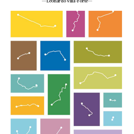
—Leonardo Villa-Forte—