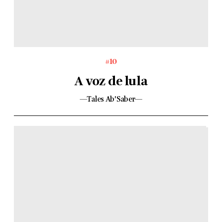
#10
A voz de lula
—Tales Ab'Saber—