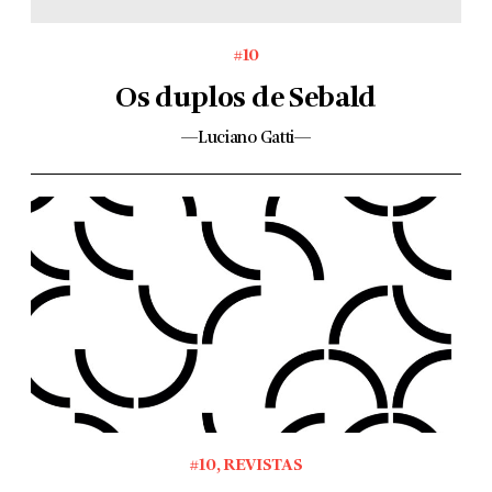
#10
Os duplos de Sebald
—Luciano Gatti—
#10
,
REVISTAS