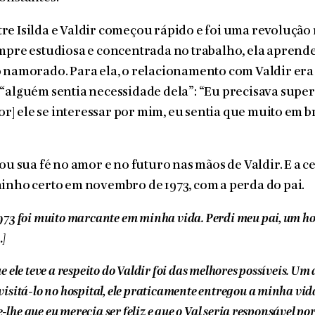
e Isilda e Valdir começou rápido e foi uma revolução 
mpre estudiosa e concentrada no trabalho, ela aprende
o namorado. Para ela, o relacionamento com Valdir er
“alguém sentia necessidade dela”: “Eu precisava supe
[por] ele se interessar por mim, eu sentia que muito em 
tou sua fé no amor e no futuro nas mãos de Valdir. E a c
inho certo em novembro de 1973, com a perda do pai.
973 foi muito marcante em minha vida. Perdi meu pai, um 
…]
 ele teve a respeito do Valdir foi das melhores possíveis. U
isitá-lo no hospital, ele praticamente entregou a minha vi
se-lhe que eu merecia ser feliz e que o Val seria responsável po