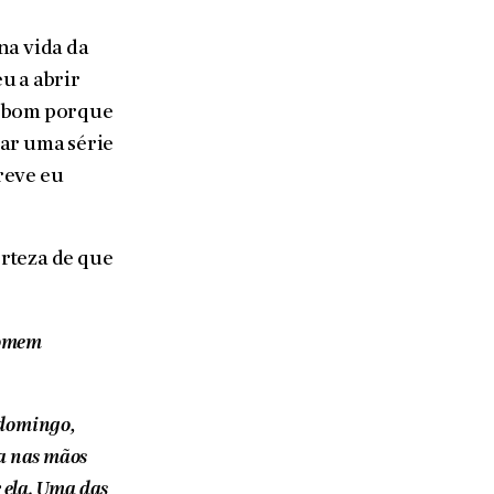
na vida da
u a abrir
a bom porque
rar uma série
breve eu
erteza de que
homem
m domingo,
da nas mãos
r ela. Uma das