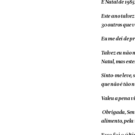
É Natal de 1985.
Este ano talvez
30 outros que vi
Eu me dei de p
Talvez eu não 
Natal, mas est
Sinto-me leve,
que não é tão 
Valeu a pena v
Obrigada, Senho
alimento, pela 