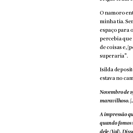
O namoro entr
minha tia. Se
espaço para 
percebia que 
de coisas e, 
superaria”.
Isilda deposi
estava no cam
Novembro de 1
maravilhoso. [
A impressão que
quando fomos v
dele (Val). Dis