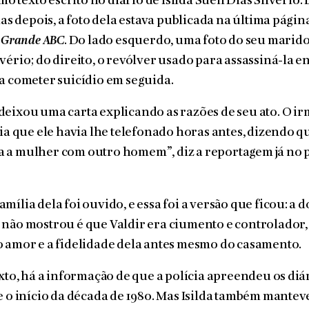
imo texto escrito no diário de Isilda Sueli Dias Silvério. 
dias depois, a foto dela estava publicada na última pági
o Grande ABC
. Do lado esquerdo, uma foto do seu marido
vério; do direito, o revólver usado para assassiná-la 
a cometer suicídio em seguida.
eixou uma carta explicando as razões de seu ato. O ir
cia que ele havia lhe telefonado horas antes, dizendo q
 a mulher com outro homem”, diz a reportagem já no 
ília dela foi ouvido, e essa foi a versão que ficou: a d
não mostrou é que Valdir era ciumento e controlador,
 amor e a fidelidade dela antes mesmo do casamento.
exto, há a informação de que a polícia apreendeu os diár
e o início da década de 1980. Mas Isilda também manteve