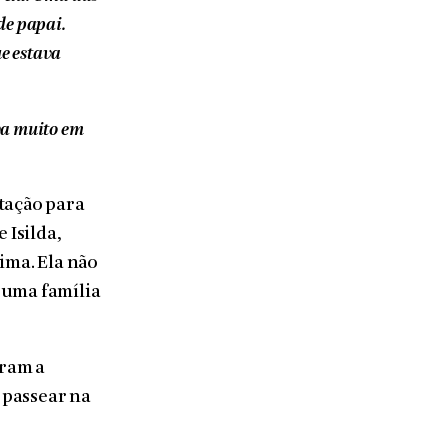
de papai.
ue estava
va muito em
itação para
 Isilda,
ima. Ela não
 uma família
oram a
i passear na