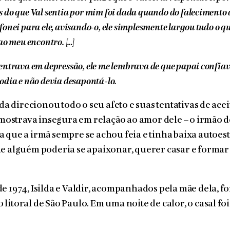
 do que Val sentia por mim foi dada quando do falecimento 
fonei para ele, avisando-o, ele simplesmente largou tudo o q
ao meu encontro. […]
entrava em depressão, ele me lembrava de que papai confia
odia e não devia desapontá-lo.
lda direcionou todo o seu afeto e suas tentativas de ace
e mostrava insegura em relação ao amor dele – o irmão de
 que a irmã sempre se achou feia e tinha baixa autoest
e alguém poderia se apaixonar, querer casar e formar
e 1974, Isilda e Valdir, acompanhados pela mãe dela, f
litoral de São Paulo. Em uma noite de calor, o casal fo