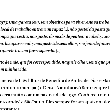
1973: Uma garota (eu), sem objetivos para viver, estava trab
local de trabalho entrou um rapaz […], não gostei da pasta q
oupa que vestia, não gostei do modo de pentear o cabelo, não 
barba aparecendo; mas gostei de seus olhos, seu jeito de falar 
ue ele traz na face esquerda. […]
to de mão, que foi correspondido, naquele olhar, senti que, 
em minha vida.
rimeira de três filhos de Benedita de Andrade Dias e Mar
 Antonio (meu pai) e Deise. A minha avó Beni sempre 
não era muito comum na década de 1950. Conheceu meu
nto André e São Paulo. Eles sempre foram apaixonados
onstantes.