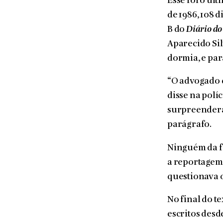
Esse foi o últ
de 1986, 108 
B do
Diário d
Aparecido Sil
dormia, e par
“O advogado d
disse na polí
surpreendera
parágrafo.
Ninguém da fam
a reportagem 
questionava o
No final do t
escritos desd