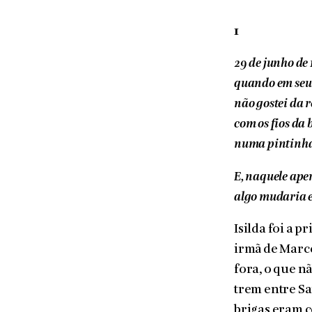
1
29 de junho de 
quando em seu 
não gostei da r
com os fios da 
numa pintinha q
E, naquele aper
algo mudaria 
Isilda foi a p
irmã de Marco
fora, o que 
trem entre Sa
brigas eram c