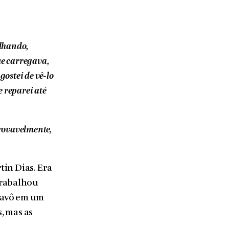
alhando,
ue carregava,
gostei de vê-lo
e reparei até
provavelmente,
tin Dias. Era
trabalhou
 avô em um
, mas as