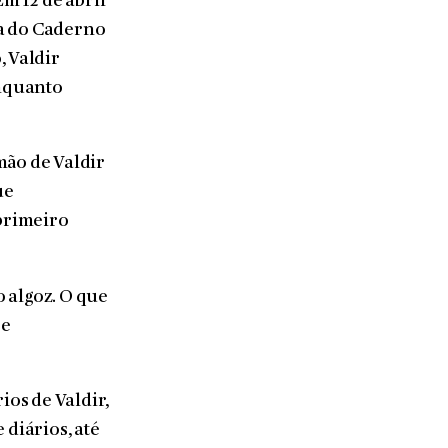
Em 12 de abril
na do Caderno
, Valdir
enquanto
mão de Valdir
ue
primeiro
o algoz. O que
 e
ios de Valdir,
 diários, até