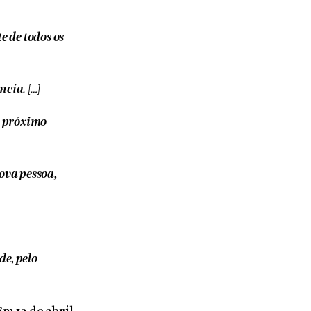
e de todos os
cia. […]
o próximo
ova pessoa,
de, pelo