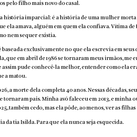
s pelo filho mais novo do casal.
a história imparcial: é a história de uma mulher morta 
e ela amava, alguém em quem ela confiava. Vítima de 
mo nem sequer existia.
 é baseada exclusivamente no que ela escrevia em seus d
ela, que em abril de 1986 se tornaram meus irmãos, me
e assim pude conhecê-la melhor, entender como ela era
e a matou.
026, a morte dela completa 40 anos. Nessas décadas, seu
e tornaram pais. Minha avó faleceu em 2013, e minha ou
025, também cedo, mas ela pôde, ao menos, ver as filha
ria da tia Isilda. Para que ela nunca seja esquecida.