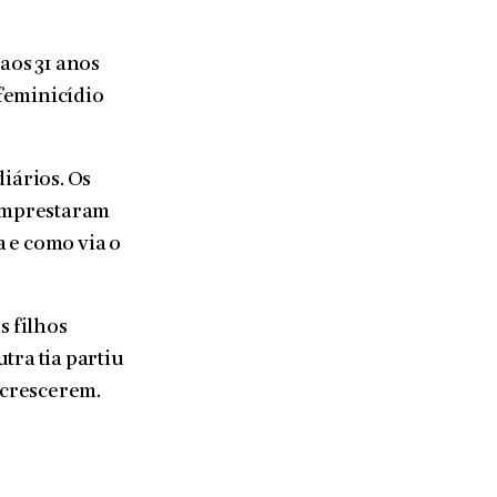
aos 31 anos
feminicídio
iários. Os
 emprestaram
 e como via o
s filhos
tra tia partiu
s crescerem.