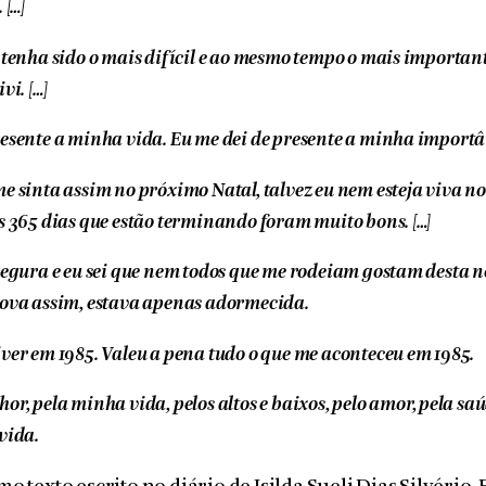
 […]
 tenha sido o mais difícil e ao mesmo tempo o mais important
vi. […]
resente a minha vida. Eu me dei de presente a minha importân
me sinta assim no próximo Natal, talvez eu nem esteja viva n
es 365 dias que estão terminando foram muito bons. […]
 segura e eu sei que nem todos que me rodeiam gostam desta n
nova assim, estava apenas adormecida.
iver em 1985. Valeu a pena tudo o que me aconteceu em 1985.
r, pela minha vida, pelos altos e baixos, pelo amor, pela saú
vida.