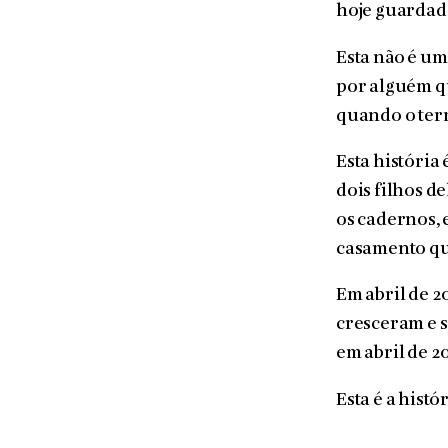
hoje guardado
Esta não é um
por alguém qu
quando o ter
Esta história
dois filhos d
os cadernos, 
casamento qu
Em abril de 2
cresceram e s
em abril de 2
Esta é a histó