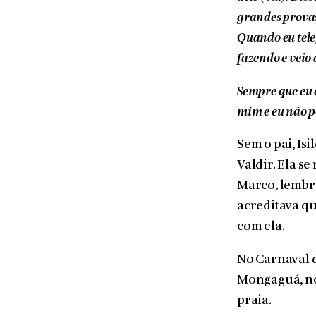
grandes provas
Quando eu tele
fazendo e veio 
Sempre que eu 
mim e eu não p
Sem o pai, Isi
Valdir. Ela s
Marco, lembra
acreditava qu
com ela.
No Carnaval d
Mongaguá, no 
praia.