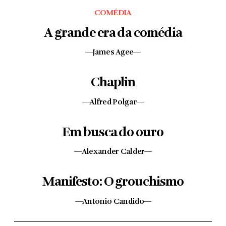
COMÉDIA
A grande era da comédia
—James Agee—
Chaplin
—Alfred Polgar—
Em busca do ouro
—Alexander Calder—
Manifesto: O grouchismo
—Antonio Candido—