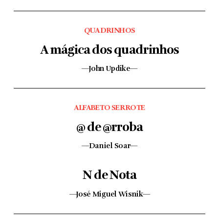
QUADRINHOS
A mágica dos quadrinhos
—John Updike—
ALFABETO SERROTE
@ de @rroba
—Daniel Soar—
N de Nota
—José Miguel Wisnik—