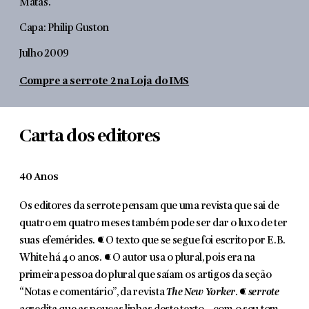
Matas.
Capa: Philip Guston
Julho 2009
Compre a serrote 2 na Loja do IMS
Carta dos editores
40 Anos
Os editores da serrote pensam que uma revista que sai de
quatro em quatro meses também pode ser dar o luxo de ter
suas efemérides. ¶ O texto que se segue foi escrito por E.B.
White há 40 anos. ¶ O autor usa o plural, pois era na
primeira pessoa do plural que saíam os artigos da seção
“Notas e comentário”, da revista
The New Yorker
. ¶
serrote