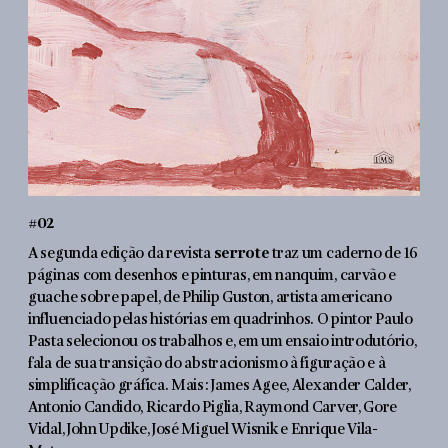
#02
A segunda edição da revista
serrote
traz um caderno de 16
páginas com desenhos e pinturas, em nanquim, carvão e
guache sobre papel, de Philip Guston, artista americano
influenciado pelas histórias em quadrinhos. O pintor Paulo
Pasta selecionou os trabalhos e, em um ensaio introdutório,
fala de sua transição do abstracionismo à figuração e à
simplificação gráfica. Mais: James Agee, Alexander Calder,
Antonio Candido, Ricardo Piglia, Raymond Carver, Gore
Vidal, John Updike, José Miguel Wisnik e Enrique Vila-