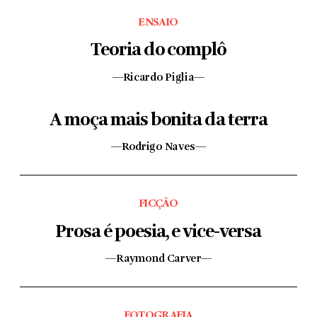
ENSAIO
Teoria do complô
—Ricardo Piglia—
A moça mais bonita da terra
—Rodrigo Naves—
FICÇÃO
Prosa é poesia, e vice-versa
—Raymond Carver—
FOTOGRAFIA