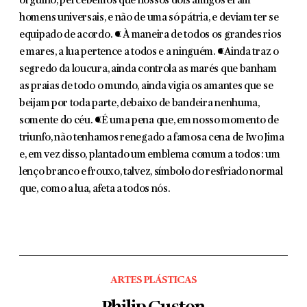
orgulho, percebemos que nossos dois amigos eram
homens universais, e não de uma só pátria, e deviam ter se
equipado de acordo. ¶ À maneira de todos os grandes rios
e mares, a lua pertence a todos e a ninguém. ¶Ainda traz o
segredo da loucura, ainda controla as marés que banham
as praias de todo o mundo, ainda vigia os amantes que se
beijam por toda parte, debaixo de bandeira nenhuma,
somente do céu. ¶É uma pena que, em nosso momento de
triunfo, não tenhamos renegado a famosa cena de Iwo Jima
e, em vez disso, plantado um emblema comum a todos: um
lenço branco e frouxo, talvez, símbolo do resfriado normal
que, como a lua, afeta a todos nós.
ARTES PLÁSTICAS