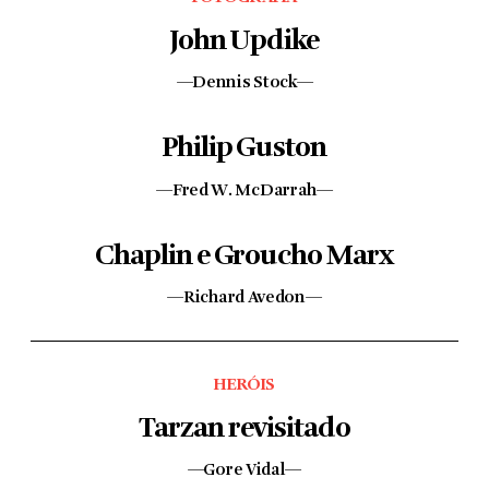
John Updike
—Dennis Stock—
Philip Guston
—Fred W. McDarrah—
Chaplin e Groucho Marx
—Richard Avedon—
HERÓIS
Tarzan revisitado
—Gore Vidal—