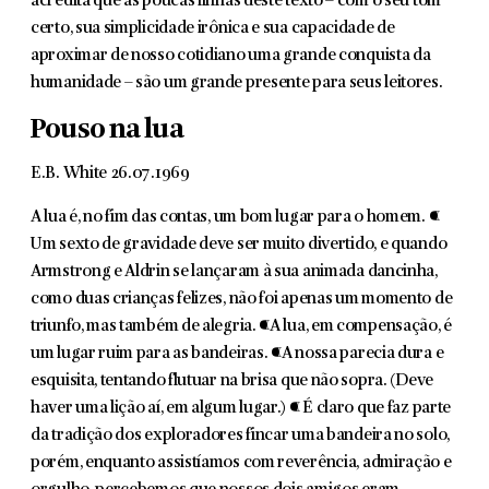
acredita que as poucas linhas deste texto – com o seu tom
certo, sua simplicidade irônica e sua capacidade de
aproximar de nosso cotidiano uma grande conquista da
humanidade – são um grande presente para seus leitores.
Pouso na lua
E.B. White 26.07.1969
A lua é, no fim das contas, um bom lugar para o homem. ¶
Um sexto de gravidade deve ser muito divertido, e quando
Armstrong e Aldrin se lançaram à sua animada dancinha,
como duas crianças felizes, não foi apenas um momento de
triunfo, mas também de alegria. ¶A lua, em compensação, é
um lugar ruim para as bandeiras. ¶A nossa parecia dura e
esquisita, tentando flutuar na brisa que não sopra. (Deve
haver uma lição aí, em algum lugar.) ¶ É claro que faz parte
da tradição dos exploradores fincar uma bandeira no solo,
porém, enquanto assistíamos com reverência, admiração e