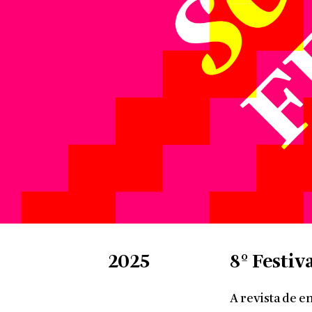
2025
8º Festiv
A revista de e