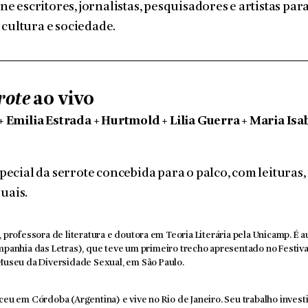
e escritores, jornalistas, pesquisadores e artistas par
, cultura e sociedade.
rote
ao vivo
 Emilia Estrada + Hurtmold + Lilia Guerra + Maria Isa
ecial da serrote concebida para o palco, com leituras,
suais.
ta, professora de literatura e doutora em Teoria Literária pela Unicamp. É 
panhia das Letras), que teve um primeiro trecho apresentado no Festiv
useu da Diversidade Sexual, em São Paulo.
asceu em Córdoba (Argentina) e vive no Rio de Janeiro. Seu trabalho investi