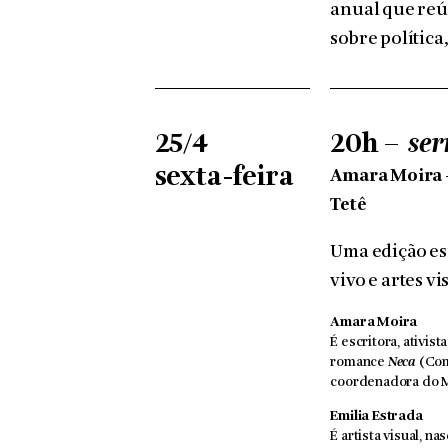
anual que reún
sobre política
25/4
20h –
ser
sexta-feira
Amara Moira +
Tetê
Uma edição esp
vivo e artes vi
Amara Moira
É escritora, ativis
romance
Neca
(Com
coordenadora do M
Emilia Estrada
É artista visual, n