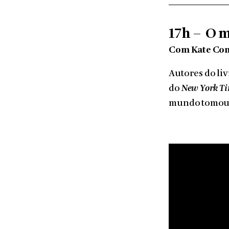
17h –
O m
Com Kate Con
Autores do li
do
New York T
mundo tomou de