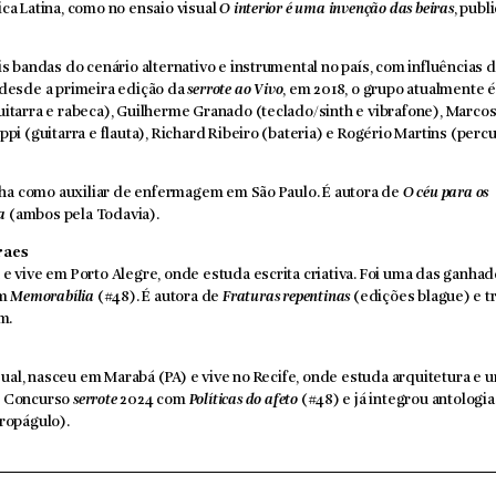
ca Latina, como no ensaio visual
O interior é uma invenção das beiras
, publ
s bandas do cenário alternativo e instrumental no país, com influências 
desde a primeira edição da
serrote ao Vivo
, em 2018, o grupo atualmente 
itarra e rabeca), Guilherme Granado (teclado/sinth e vibrafone), Marco
pi (guitarra e flauta), Richard Ribeiro (bateria) e Rogério Martins (perc
alha como auxiliar de enfermagem em São Paulo. É autora de
O céu para os
a
(ambos pela Todavia).
raes
e vive em Porto Alegre, onde estuda escrita criativa. Foi uma das ganha
om
Memorabília
(#48). É autora de
Fraturas repentinas
(edições blague) e t
m.
isual, nasceu em Marabá (PA) e vive no Recife, onde estuda arquitetura e 
o Concurso
serrote
2024 com
Políticas do afeto
(#48) e já integrou antologia
ropágulo).