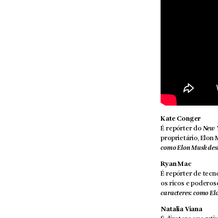
Kate Conger
É repórter do
New 
proprietário, Elon
como Elon Musk dest
Ryan Mac
É repórter de tecn
os ricos e poderoso
caracteres: como El
Natalia Viana