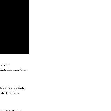
, e seu
imite de caracteres:
 década cobrindo
r de
Limite de