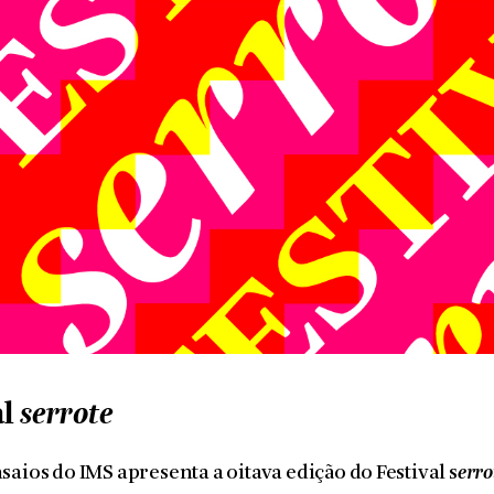
al
serrote
nsaios do IMS apresenta a oitava edição do Festival s
erro