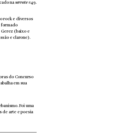
icado na
serrote
#49.
do rock e diversos
é formado
s Gerez (baixo e
ussão e clarone).
doras do Concurso
rabalha em sua
urbanismo. Foi uma
s de arte e poesia