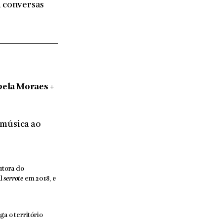
a conversas
bela Moraes +
 música ao
autora do
al
serrote
em 2018, e
ga o território