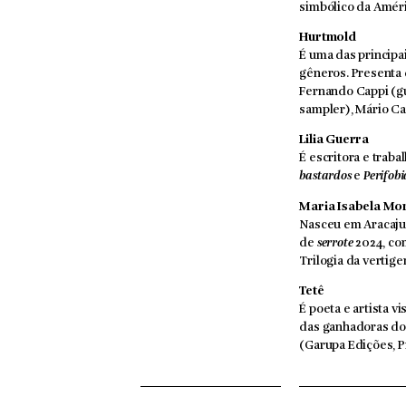
simbólico da Améri
Hurtmold
É uma das principai
gêneros. Presenta 
Fernando Cappi (gu
sampler), Mário Cap
Lilia Guerra
É escritora e trab
bastardos
e
Perifobi
Maria Isabela Mo
Nasceu em Aracaju 
de
serrote
2024, c
Trilogia da vertige
Tetê
É poeta e artista v
das ganhadoras d
(Garupa Edições, P