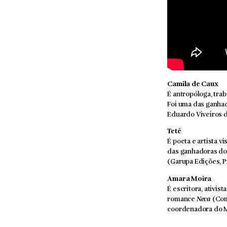
Camila de Caux
É antropóloga, tra
Foi uma das ganha
Eduardo Viveiros d
Tetê
É poeta e artista v
das ganhadoras d
(Garupa Edições, P
Amara Moira
É escritora, ativis
romance
Neca
(Com
coordenadora do M