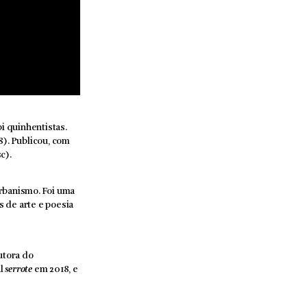
i quinhentistas.
). Publicou, com
c).
urbanismo. Foi uma
s de arte e poesia
autora do
al
serrote
em 2018, e