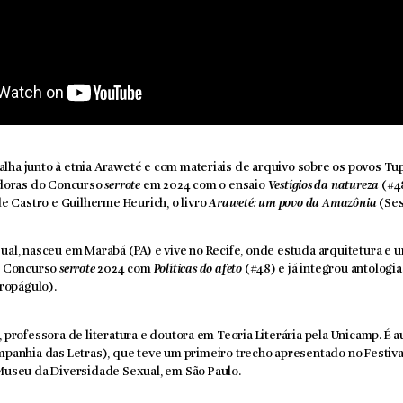
balha junto à etnia Araweté e com materiais de arquivo sobre os povos Tup
doras do Concurso
serrote
em 2024 com o ensaio
Vestígios da natureza
(#48
e Castro e Guilherme Heurich, o livro
Araweté: um povo da Amazônia
(Ses
isual, nasceu em Marabá (PA) e vive no Recife, onde estuda arquitetura e 
o Concurso
serrote
2024 com
Políticas do afeto
(#48) e já integrou antologia
ropágulo).
ta, professora de literatura e doutora em Teoria Literária pela Unicamp. É 
panhia das Letras), que teve um primeiro trecho apresentado no Festiv
useu da Diversidade Sexual, em São Paulo.