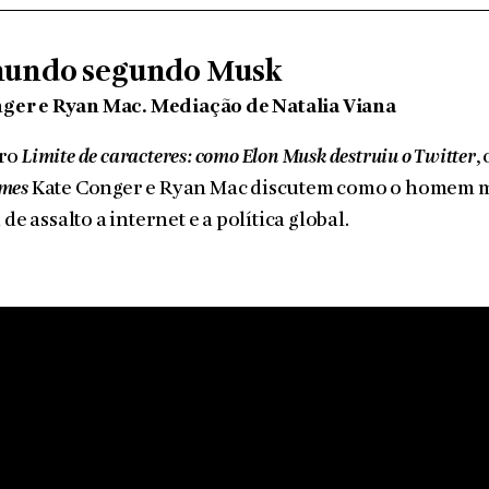
undo segundo Musk
ger e Ryan Mac. Mediação de Natalia Viana
vro
Limite de caracteres: como Elon Musk destruiu o Twitter
,
imes
Kate Conger e Ryan Mac discutem como o homem m
 assalto a internet e a política global.