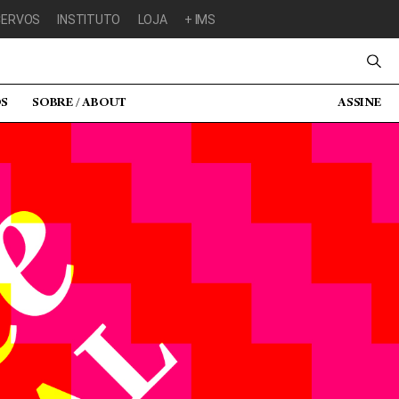
CERVOS
INSTITUTO
LOJA
+ IMS
OS
SOBRE / ABOUT
ASSINE