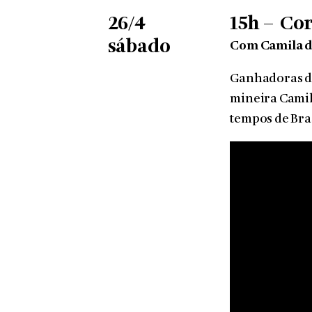
26/4
15h –
Cor
sábado
Com Camila d
Ganhadoras do
mineira Camil
tempos de Bras