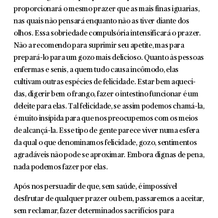
proporcionará o mesmo prazer que as mais finas iguarias,
nas quais não pensará enquanto não as tiver diante dos
olhos. Essa sobriedade compulsória intensifi­cará o prazer.
Não a recomendo para suprimir seu apetite, mas para
prepará-lo para um gozo mais delicioso. Quanto às pessoas
enfermas e senis, a quem tudo causa incômodo, elas
cultivam outras espécies de felicidade. Estar bem aqueci­
das, digerir bem o frango, fazer o intestino funcionar é um
deleite para elas. Tal felicidade, se assim podemos chamá-la,
é muito insípida para que nos preocu­pemos com os meios
de alcançá-la. Esse tipo de gente parece viver numa esfera
da qual o que denominamos felicidade, gozo, sentimentos
agradáveis não pode se aproximar. Embora dignas de pena,
nada podemos fazer por elas.
Após nos persuadir de que, sem saúde, é impossível
desfrutar de qualquer prazer ou bem, passaremos a aceitar,
sem reclamar, fazer determinados sacri­fícios para