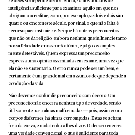
se deles só depende de nós. Afinal, somos dotados de
inteligência suficiente para examinar aquilo em que nos
obrigam a acreditar, como, por exemplo, se dois e dois são
quatro ou cinco; neste século, por sinal, o que não falta é
recurso para instruir-se. Sei que há outros precon­ceitos
que não os da religião embora nenhum que influencie tanto
nossa felicidade e nosso infortúnio , e julgo-os simples­
mente detestáveis. Quem expressa um preconceito
expressa uma opinião assimilada sem exame, uma vez que
ela não se sustentaria. O erro nunca pode ser um bem, e
certamente é um grande mal em assuntos de que depende a
condução da vida.
Não devemos confundir preconceito com decoro. Um
preconceito não encerra nenhum tipo de verdade, sendo
útil somente para almas malformadas — pois, assim como
corpos disformes, há almas corrompidas. Estas se acham
fora da curva, e nada tenho a lhes dizer. O decoro encerra
uma verdade con­vencional, o que é suficiente para toda