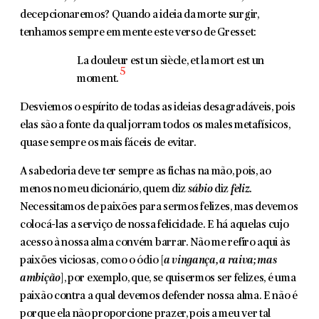
decepcionaremos? Quando a ideia da morte surgir,
tenhamos sempre em mente este verso de Gresset:
La douleur est un siècle, et la mort est un
5
moment.
Desviemos o espírito de todas as ideias desagradáveis, pois
elas são a fonte da qual jorram todos os males metafísicos,
quase sempre os mais fáceis de evitar.
A sabedoria deve ter sempre as fichas na mão, pois, ao
menos no meu dicionário, quem diz
sábio
diz
feliz
.
Necessita­mos de paixões para sermos felizes, mas devemos
colocá-las a serviço de nossa felicidade. E há aquelas cujo
acesso à nossa alma convém barrar. Não me refiro aqui às
paixões viciosas, como o ódio [
a vingança, a raiva; mas
ambição
], por exemplo, que, se quisermos ser felizes, é uma
paixão contra a qual deve­mos defender nossa alma. E não é
porque ela não proporcione prazer, pois a meu ver tal