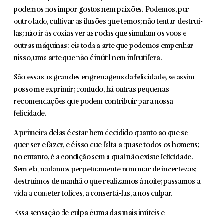
podemos nos impor gostos nem paixões. Podemos, por
outro lado, cultivar as ilusões que temos; não tentar destruí-
las; não ir às coxias ver as rodas que simulam os voos e
outras máquinas: eis toda a arte que podemos empenhar
nisso, uma arte que não é inútil nem infrutífera.
São essas as grandes engrenagens da felicidade, se assim
posso me expri­mir; contudo, há outras pequenas
recomendações que podem contribuir para nossa
felicidade.
A primeira delas é estar bem decidido quanto ao que se
quer ser e fazer, e é isso que falta a quase todos os homens;
no entanto, é a condição sem a qual não existe felicidade.
Sem ela, nadamos perpetuamente num mar de incertezas;
destruímos de manhã o que realizamos à noite; passamos a
vida a cometer tolices, a consertá-las, a nos culpar.
Essa sensação de culpa é uma das mais inúteis e