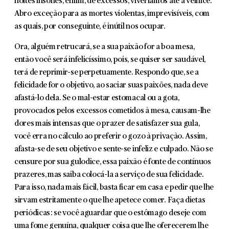
noites insones, enfim, de excessos, viveríamos até a velhice.
Abro exceção para as mortes violentas, imprevisíveis, com
as quais, por conseguinte, é inú­til nos ocupar.
Ora, alguém retrucará, se a sua paixão for a boa mesa,
então você será infe­licíssimo, pois, se quiser ser saudável,
terá de reprimir-se perpetuamente. Respondo que, se a
felicidade for o objetivo, ao saciar suas paixões, nada deve
afastá-lo dela. Se o mal-estar estomacal ou a gota,
provocados pelos excessos cometidos à mesa, causam-lhe
dores mais intensas que o prazer de satisfazer sua gula,
você erra no cálculo ao preferir o gozo à privação. Assim,
afasta-se de seu objetivo e sente-se infeliz e culpado. Não se
censure por sua gulodice, essa paixão é fonte de contínuos
prazeres, mas saiba colocá-la a serviço de sua felici­dade.
Para isso, nada mais fácil, basta ficar em casa e pedir que lhe
sirvam estri­tamente o que lhe apetece comer. Faça dietas
periódicas: se você aguardar que o estômago deseje com
uma fome genuína, qualquer coisa que lhe oferecerem lhe