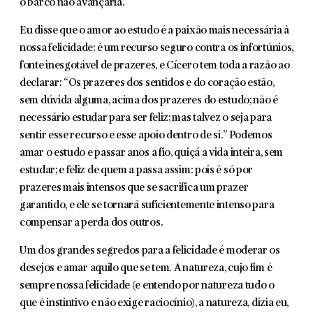
o barco não avançaria.
Eu disse que o amor ao estudo é a paixão mais necessária à
nossa felici­dade; é um recurso seguro contra os infortúnios,
fonte inesgotável de prazeres, e Cícero tem toda a razão ao
declarar: “Os prazeres dos sentidos e do cora­ção estão,
sem dúvida alguma, acima dos prazeres do estudo; não é
necessá­rio estudar para ser feliz; mas talvez o seja para
sentir esse recurso e esse apoio dentro de si.” Podemos
amar o estudo e passar anos a fio, quiçá a vida inteira, sem
estudar; e feliz de quem a passa assim: pois é só por
prazeres mais intensos que se sacrifica um prazer
garantido, e ele se tornará suficientemente intenso para
compensar a perda dos outros.
Um dos grandes segredos para a felicidade é moderar os
desejos e amar aquilo que se tem. A natureza, cujo fim é
sempre nossa felicidade (e entendo por natureza tudo o
que é instintivo e não exige raciocínio), a natureza, dizia eu,