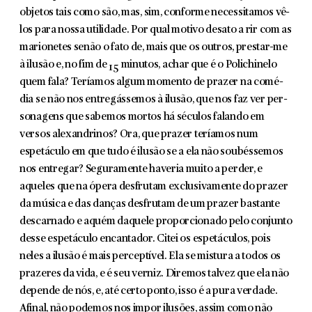
objetos tais como são, mas, sim, conforme necessitamos vê-
los para nossa utilidade. Por qual motivo desato a rir com as
marionetes senão o fato de, mais que os outros, prestar-me
à ilusão e, no fim de
minutos, achar que é o Polichinelo
15
quem fala? Teríamos algum momento de prazer na comé­
dia se não nos entregássemos à ilusão, que nos faz ver per­
sonagens que sabemos mortos há séculos falando em
versos alexandrinos? Ora, que prazer teríamos num
espetáculo em que tudo é ilusão se a ela não soubéssemos
nos entregar? Seguramente haveria muito a per­der, e
aqueles que na ópera desfrutam exclusivamente do prazer
da música e das danças desfrutam de um prazer bastante
descarnado e aquém daquele proporcionado pelo conjunto
desse espetáculo encantador. Citei os espetácu­los, pois
neles a ilusão é mais perceptível. Ela se mistura a todos os
prazeres da vida, e é seu verniz. Diremos talvez que ela não
depende de nós, e, até certo ponto, isso é a pura verdade.
Afinal, não podemos nos impor ilusões, assim como não