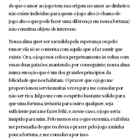
de que o amor ao jogo tem sua origem no amor ao dinheiro;
não existe indivíduo para quem o jogo alto (e chamo de
jogo alto o que pode fazer uma diferença em nossa fortuna)
não constitua objeto de interesse.
Nossa alma quer ser sacudida pela esperança ou pelo
temor; ela só se con­tenta com aquilo que a faz sentir que
existe. Ora, o jogo nos coloca perpetua­mente às voltas com
essas duas paixões, mantendo, por conseguinte, nossa alma
numa emoção que é um dos grandes princípios da
felicidade que nos habitam. O prazer que o jogo me
proporcionou serviu muitas vezes para me consolar por
não ser rica. Julgo-me com o espírito bastante sólido para
que uma fortuna, irrisória para outro qualquer, seja
suficiente para me fazer feliz, e, nesse caso, o jogo seria
insípido para mim. Pelo menos era o que eu temia, e tal ideia
me persuadia de que eu devia o prazer pelo jogo à minha
pouca fortuna, e me consolava por isso.