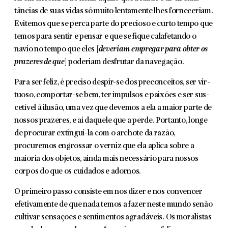
tâncias de suas vidas só muito lentamente lhes forneceriam.
Evitemos que se perca parte do precioso e curto tempo que
temos para sentir e pensar e que se fique calafetando o
navio no tempo que eles [
deveriam empregar para obter os
prazeres de que
] poderiam desfrutar da navegação.
Para ser feliz, é preciso despir-se dos preconceitos, ser vir­
tuoso, comportar-se bem, ter impulsos e paixões e ser sus­
cetível à ilusão, uma vez que devemos a ela a maior parte de
nossos prazeres, e ai daquele que a perde. Portanto, longe
de procurar extingui-la com o archote da razão,
procuremos engrossar o verniz que ela aplica sobre a
maioria dos objetos, ainda mais necessário para nossos
corpos do que os cuidados e adornos.
O primeiro passo consiste em nos dizer e nos convencer
efetivamente de que nada temos a fazer neste mundo senão
cultivar sensações e sentimentos agradáveis. Os moralistas