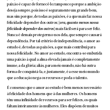
paixão é capaz de fornecê-lo; tam­pouco porque a ambição
deseja sempre, pois isso é segura­mente um grande bem,
mas sim porque, de todas as paixões, é a que mais faz nossa
felicidade depender dos outros; [
ora, quanto menos nossa
felicidade depender dos outros
] mais fácil será para ser feliz.
Nunca é demais protegermo-nos dela, que sempre causará
dependência. Por tal critério de indepen­dência, o amor ao
estudo é, de todas as paixões, a que mais contribui para
nossa felicidade. No amor ao estudo, encontra-se embutida
uma paixão à qual a alma elevada jamais é com­pletamente
imune, a da glória; aliás, para meio mundo, não há outra
forma de conquistá-la, e, justamente, é a esse meio mundo
que a educação nega os recursos e poda o talento.
É consenso que o amor ao estudo é bem menos necessário
à felicidade dos homens que à das mulheres. Os homens
têm uma infinidade de recursos para ser felizes, os quais
faltam inteiramente às mulheres. Eles dispõem de muitos