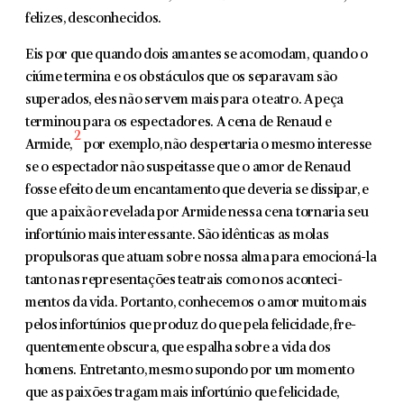
felizes, desconhecidos.
Eis por que quando dois amantes se acomodam, quando o
ciúme termina e os obstáculos que os separavam são
superados, eles não servem mais para o teatro. A peça
terminou para os espectadores. A cena de Renaud e
2
Armide,
por exemplo, não despertaria o mesmo interesse
se o espectador não suspeitasse que o amor de Renaud
fosse efeito de um encantamento que deveria se dissipar, e
que a paixão revelada por Armide nessa cena tornaria seu
infortúnio mais interessante. São idênticas as molas
propulsoras que atuam sobre nossa alma para emocioná-la
tanto nas representações teatrais como nos aconteci­
mentos da vida. Portanto, conhecemos o amor muito mais
pelos infortúnios que produz do que pela felicidade, fre­
quentemente obscura, que espalha sobre a vida dos
homens. Entretanto, mesmo supondo por um momento
que as pai­xões tragam mais infortúnio que felicidade,