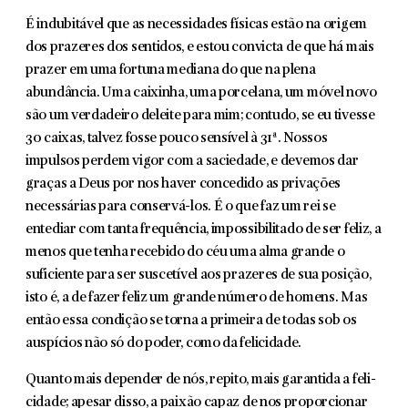
É indubitável que as necessidades físicas estão na origem
dos prazeres dos sentidos, e estou convicta de que há mais
prazer em uma fortuna mediana do que na plena
abundância. Uma caixinha, uma porcelana, um móvel novo
são um verdadeiro deleite para mim; contudo, se eu tivesse
30 caixas, talvez fosse pouco sensível à 31ª. Nossos
impulsos perdem vigor com a saciedade, e devemos dar
graças a Deus por nos haver concedido as privações
necessárias para conservá-los. É o que faz um rei se
entediar com tanta frequência, impos­sibilitado de ser feliz, a
menos que tenha recebido do céu uma alma grande o
suficiente para ser suscetível aos prazeres de sua posição,
isto é, a de fazer feliz um grande número de homens. Mas
então essa condição se torna a primeira de todas sob os
auspícios não só do poder, como da felicidade.
Quanto mais depender de nós, repito, mais garantida a feli­
cidade; apesar disso, a paixão capaz de nos proporcionar