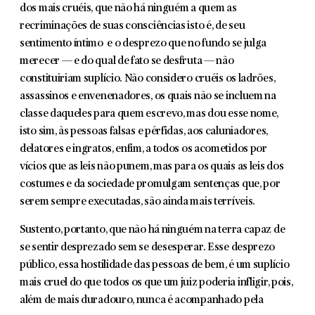
dos mais cruéis, que não há ninguém a quem as
recriminações de suas consciências isto é, de seu
sentimento íntimo e o desprezo que no fundo se julga
merecer — e do qual de fato se desfruta — não
constituiriam suplício. Não considero cruéis os ladrões,
assassinos e envene­nadores, os quais não se incluem na
classe daqueles para quem escrevo, mas dou esse nome,
isto sim, às pessoas falsas e pér­fidas, aos caluniadores,
delatores e ingratos, enfim, a todos os acometidos por
vícios que as leis não punem, mas para os quais as leis dos
costumes e da sociedade promulgam sentenças que, por
serem sempre executadas, são ainda mais terríveis.
Sustento, portanto, que não há ninguém na terra capaz de
se sentir desprezado sem se desesperar. Esse desprezo
público, essa hostilidade das pessoas de bem, é um suplício
mais cruel do que todos os que um juiz poderia infligir, pois,
além de mais duradouro, nunca é acompanhado pela