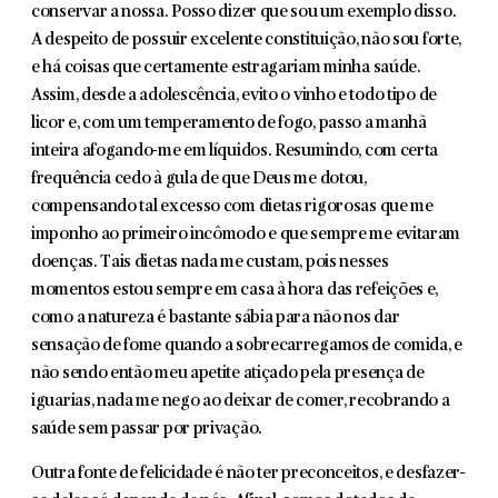
conservar a nossa. Posso dizer que sou um exemplo disso.
A des­peito de possuir excelente constituição, não sou forte,
e há coisas que certa­mente estragariam minha saúde.
Assim, desde a adolescência, evito o vinho e todo tipo de
licor e, com um temperamento de fogo, passo a manhã
inteira afogando-me em líquidos. Resumindo, com certa
frequência cedo à gula de que Deus me dotou,
compensando tal excesso com dietas rigorosas que me
imponho ao primeiro incômodo e que sempre me evitaram
doenças. Tais die­tas nada me custam, pois nesses
momentos estou sempre em casa à hora das refeições e,
como a natureza é bastante sábia para não nos dar
sensação de fome quando a sobrecarregamos de comida, e
não sendo então meu apetite atiçado pela presença de
iguarias, nada me nego ao deixar de comer, reco­brando a
saúde sem passar por privação.
Outra fonte de felicidade é não ter preconceitos, e desfazer-