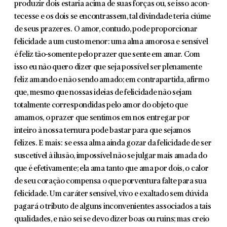
produzir dois estaria acima de suas forças ou, se isso acon­
tecesse e os dois se encontrassem, tal divindade teria ciúme
de seus prazeres. O amor, contudo, pode proporcionar
felicidade a um custo menor: uma alma amorosa e sensível
é feliz tão-somente pelo prazer que sente em amar. Com
isso eu não quero dizer que seja possível ser plenamente
feliz amando e não sendo amado; em contrapartida, afirmo
que, mesmo que nossas ideias de felicidade não sejam
totalmente correspon­didas pelo amor do objeto que
amamos, o prazer que sentimos em nos entre­gar por
inteiro à nossa ternura pode bastar para que sejamos
felizes. E mais: se essa alma ainda gozar da felicidade de ser
suscetível à ilusão, impossível não se julgar mais amada do
que é efetivamente; ela ama tanto que ama por dois, o calor
de seu coração compensa o que porventura falte para sua
felicidade. Um caráter sensível, vivo e exaltado sem dúvida
pagará o tributo de alguns inconvenientes associados a tais
qualidades, e não sei se devo dizer boas ou ruins; mas creio