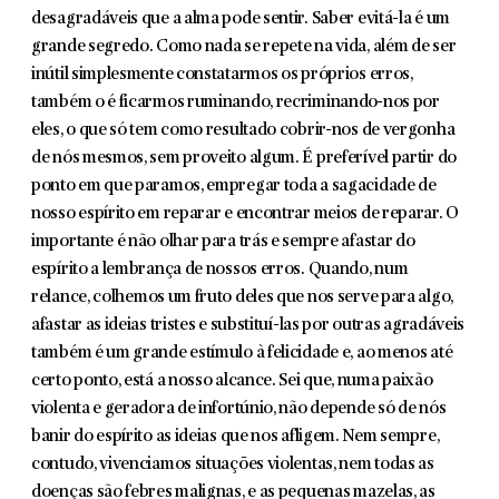
desagradáveis que a alma pode sentir. Saber evitá-la é um
grande segredo. Como nada se repete na vida, além de ser
inútil simplesmente constatarmos os próprios erros,
também o é ficarmos ruminando, recriminando-nos por
eles, o que só tem como resul­tado cobrir-nos de vergonha
de nós mesmos, sem proveito algum. É preferível partir do
ponto em que paramos, empregar toda a sagacidade de
nosso espí­rito em reparar e encontrar meios de reparar. O
importante é não olhar para trás e sempre afastar do
espírito a lembrança de nossos erros. Quando, num
relance, colhemos um fruto deles que nos serve para algo,
afastar as ideias tris­tes e substituí-las por outras agradáveis
também é um grande estímulo à felicidade e, ao menos até
certo ponto, está a nosso alcance. Sei que, numa paixão
violenta e geradora de infortúnio, não depende só de nós
banir do espírito as ideias que nos afligem. Nem sempre,
contudo, vivenciamos situações violentas, nem todas as
doenças são febres malignas, e as pequenas mazelas, as