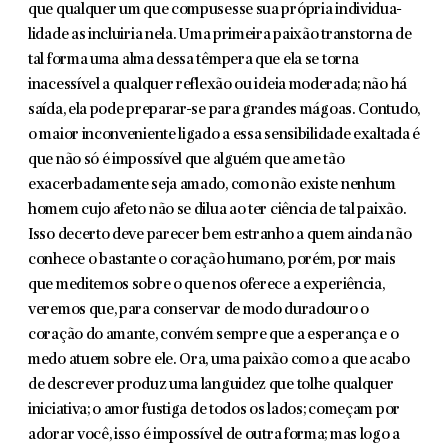
que qualquer um que compusesse sua própria individua­
lidade as incluiria nela. Uma primeira paixão transtorna de
tal forma uma alma dessa têmpera que ela se torna
inacessível a qualquer reflexão ou ideia moderada; não há
saída, ela pode preparar-se para grandes mágoas. Con­tudo,
o maior inconveniente ligado a essa sensibilidade exaltada é
que não só é impossível que alguém que ame tão
exacerbadamente seja amado, como não existe nenhum
homem cujo afeto não se dilua ao ter ciência de tal paixão.
Isso decerto deve parecer bem estranho a quem ainda não
conhece o bastante o coração humano, porém, por mais
que meditemos sobre o que nos oferece a experiência,
veremos que, para conservar de modo duradouro o
coração do amante, convém sempre que a esperança e o
medo atuem sobre ele. Ora, uma paixão como a que acabo
de descrever produz uma languidez que tolhe qual­quer
iniciativa; o amor fustiga de todos os lados; começam por
adorar você, isso é impossível de outra forma; mas logo a