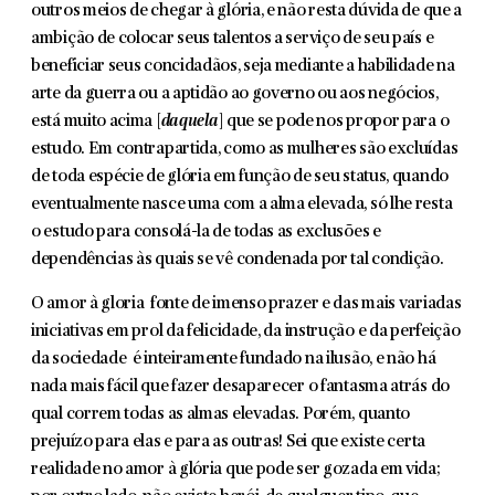
outros meios de chegar à glória, e não resta dúvida de que a
ambi­ção de colocar seus talentos a serviço de seu país e
beneficiar seus concidadãos, seja mediante a habilidade na
arte da guerra ou a aptidão ao governo ou aos negócios,
está muito acima [
daquela
] que se pode nos pro­por para o
estudo. Em contrapartida, como as mulheres são excluídas
de toda espécie de glória em função de seu status, quando
eventualmente nasce uma com a alma elevada, só lhe resta
o estudo para consolá-la de todas as exclusões e
dependências às quais se vê condenada por tal condição.
O amor à gloria fonte de imenso prazer e das mais variadas
iniciativas em prol da felicidade, da instrução e da perfeição
da sociedade é inteiramente fundado na ilusão, e não há
nada mais fácil que fazer desaparecer o fantasma atrás do
qual correm todas as almas elevadas. Porém, quanto
prejuízo para elas e para as outras! Sei que existe certa
realidade no amor à glória que pode ser gozada em vida;