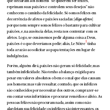
que declaram aos homens “se quiserem ser felizes,
reprimam suas paixões e controlem seus desejos” não
conhecem o cami­nho da felicidade. Só somos felizes em
decorrência de afetos e paixões saciadas; [
digo afetos
]
porque nem sempre somos felizes o bastante para cultivar
paixões, e, na ausência delas, resta nos contentar com os
afetos. Logo, se ousássemos pedir alguma coisa a Deus,
1
paixões é o que deveríamos pedir; aliás, Le Nôtre
tinha
toda a razão ao solicitar ao papa tentações em lugar de
indulgências.
Porém, alguém dirá, paixões não geram só felicidade, mas
também infelicidade. Não tenho a balança exigida para
pesar em valores absolutos o bem e o mal que elas causam
aos homens; mas vale ressaltar, contudo, que os infelizes
são conhecidos por necessitar dos outros, comprazer-se
em contar seus infortúnios e procurar remédios e alívio. As
pessoas feli­zes não procuram nada, assim como não
alardeiam sua felici­dade; os infelizes são interessantes, os