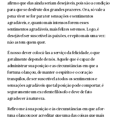
afirmo que elas ainda seriam desejáveis, pois são a condição
para que se des­frute dos grandes prazeres. Ora, só vale a
pena viver se for para ter sensações e sentimentos
agradáveis, e, quanto mais intensos forem esses
sentimentos agradáveis, mais felizes seremos. Logo, é
desejável ser suscetível às paixões, e repito mais uma vez:
não as tem quem quer.
É nosso dever colocá-las a serviço da felicidade, o que
geral­mente depende de nós. Aquele que é capaz de
administrar sua posição e as circunstâncias em que a
fortuna o lançou, de man­ter o espírito e o coração
tranquilos, de ser suscetível a todos os sentimentos e
sensações agradáveis que tal posição pode comportar, é
seguramente um excelente filósofo e deve de fato
agradecer à natureza.
Refiro-me à sua posição e às circunstâncias em que a for­
tuna o lançou por acreditar que uma das coisas que mais