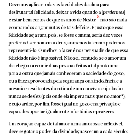
Devemos apli­car todas as faculdades da alma para
desfrutar tal felicidade, deixar a vida quando a [
perdermos
]
8
e estar bem certos de que os anos de Nestor
não são nada
comparados a 15 minutos de tais delícias. É justo que essa
felicidade seja rara, pois, se fosse comum, seria dez vezes
preferível ser homem a deus, ao menos tal como podemos
representá-lo. O melhor a fazer é nos persuadir de que essa
felicidade não é impossível. Não sei, contudo, se o amor um
dia chegou a reunir duas pessoas feitas a tal ponto uma
para a outra que jamais conheceram a saciedade do gozo,
ou a frieza provocada pela segurança ou a indolência e a
mesmice resultantes da rotina de um convívio cuja ilusão
nunca se desfez (pois onde ela impera mais que no amor?),
e cujo ardor, por fim, fosse igual no gozo e na privação e
capaz de suportar igualmente infortúnios e prazeres.
Um coração capaz de tal amor, alma amorosa e inflexível,
deve esgotar o poder da divindade; nasce um a cada século: