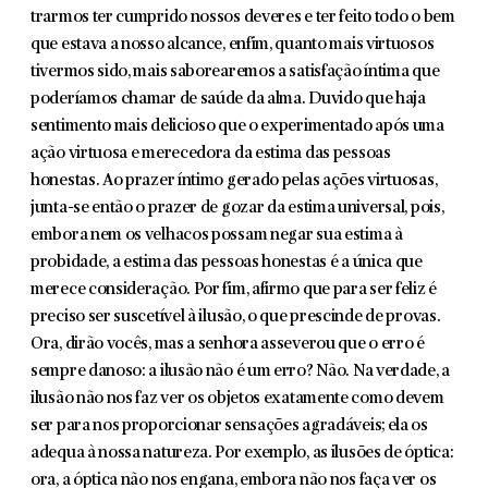
trarmos ter cumprido nossos deveres e ter feito todo o bem
que estava a nosso alcance, enfim, quanto mais virtuosos
tivermos sido, mais saborearemos a satisfação íntima que
poderíamos chamar de saúde da alma. Duvido que haja
sen­timento mais delicioso que o experimentado após uma
ação virtuosa e merecedora da estima das pessoas
honestas. Ao prazer íntimo gerado pelas ações virtuosas,
junta-se então o prazer de gozar da estima universal, pois,
embora nem os velhacos possam negar sua estima à
probidade, a estima das pessoas honestas é a única que
merece consideração. Por fim, afirmo que para ser feliz é
preciso ser suscetível à ilusão, o que prescinde de provas.
Ora, dirão vocês, mas a senhora asseve­rou que o erro é
sempre danoso: a ilusão não é um erro? Não. Na verdade, a
ilusão não nos faz ver os objetos exatamente como devem
ser para nos proporcionar sensações agradáveis; ela os
adequa à nossa natureza. Por exemplo, as ilusões de óptica:
ora, a óptica não nos engana, embora não nos faça ver os