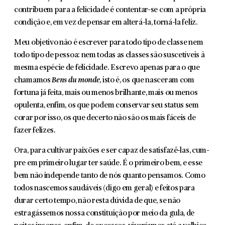
con­tribuem para a felicidade é contentar-se com a própria
condi­ção e, em vez de pensar em alterá-la, torná-la feliz.
Meu objetivo não é escrever para todo tipo de classe nem
todo tipo de pessoa: nem todas as classes são suscetíveis à
mesma espécie de felicidade. Escrevo apenas para o que
cha­mamos
Bens du monde
, isto é, os que nasceram com
fortuna já feita, mais ou menos brilhante, mais ou menos
opulenta, enfim, os que podem conservar seu status sem
corar por isso, os que decerto não são os mais fáceis de
fazer felizes.
Ora, para cultivar paixões e ser capaz de satisfazê-las, cum­
pre em primeiro lugar ter saúde. É o primeiro bem, e esse
bem não independe tanto de nós quanto pensamos. Como
todos nascemos saudáveis (digo em geral) e feitos para
durar certo tempo, não resta dúvida de que, se não
estragássemos nossa constituição por meio da gula, de