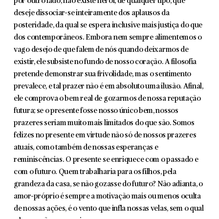
por outro lado, não existe herói, de qualquer tipo, que
deseje dissociar-se inteiramente dos aplausos da
posteridade, da qual se espera inclusive mais justiça do que
dos contemporâneos. Embora nem sempre ali­mentemos o
vago desejo de que falem de nós quando deixarmos de
existir, ele subsiste no fundo de nosso coração. A filosofia
pretende demonstrar sua frivolidade, mas o sentimento
prevalece, e tal prazer não é em absoluto uma ilusão. Afinal,
ele comprova o bem real de gozarmos de nossa reputação
futura; se o presente fosse nosso único bem, nossos
prazeres seriam muito mais limi­tados do que são. Somos
felizes no presente em virtude não só de nossos pra­zeres
atuais, como também de nossas esperanças e
reminiscências. O presente se enriquece com o passado e
com o futuro. Quem trabalharia para os filhos, pela
grandeza da casa, se não gozasse do futuro? Não adianta, o
amor-próprio é sempre a motivação mais ou menos oculta
de nossas ações, é o vento que infla nossas velas, sem o qual