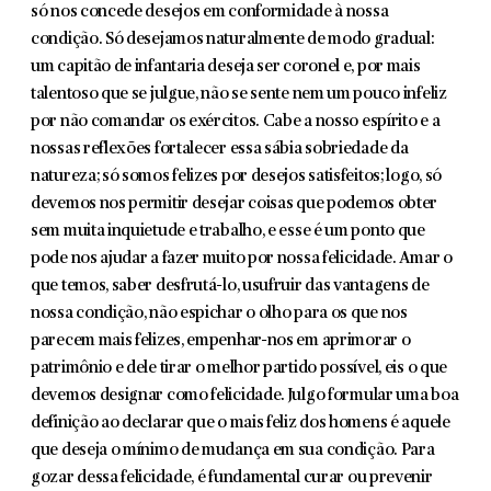
só nos concede desejos em conformidade à nossa
condição. Só desejamos naturalmente de modo gradual:
um capitão de infantaria deseja ser coronel e, por mais
talentoso que se julgue, não se sente nem um pouco infeliz
por não comandar os exércitos. Cabe a nosso espírito e a
nossas reflexões fortale­cer essa sábia sobriedade da
natureza; só somos felizes por desejos satisfeitos; logo, só
devemos nos permitir desejar coisas que podemos obter
sem muita inquietude e trabalho, e esse é um ponto que
pode nos ajudar a fazer muito por nossa felicidade. Amar o
que temos, saber desfrutá-lo, usufruir das vantagens de
nossa condição, não espichar o olho para os que nos
parecem mais felizes, empenhar-nos em aprimorar o
patrimônio e dele tirar o melhor partido possí­vel, eis o que
devemos designar como felicidade. Julgo formular uma boa
defi­nição ao declarar que o mais feliz dos homens é aquele
que deseja o mínimo de mudança em sua condição. Para
gozar dessa felicidade, é fundamental curar ou prevenir