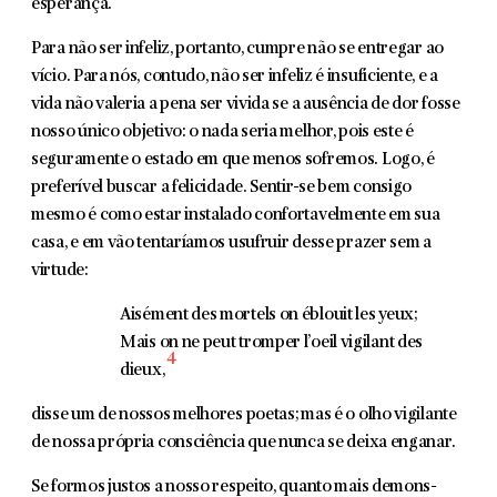
esperança.
Para não ser infeliz, portanto, cumpre não se entregar ao
vício. Para nós, contudo, não ser infeliz é insuficiente, e a
vida não valeria a pena ser vivida se a ausência de dor fosse
nosso único objetivo: o nada seria melhor, pois este é
seguramente o estado em que menos sofremos. Logo, é
preferível buscar a felicidade. Sentir-se bem consigo
mesmo é como estar ins­talado confortavelmente em sua
casa, e em vão tentaríamos usufruir desse prazer sem a
virtude:
Aisément des mortels on éblouit les yeux;
Mais on ne peut tromper l’oeil vigilant des
4
dieux,
disse um de nossos melhores poetas; mas é o olho vigilante
de nossa própria consciência que nunca se deixa enganar.
Se formos justos a nosso respeito, quanto mais demons­