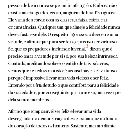
pessoa de bem nunca se permitir infringi-lo. Embora não
exista um código de decoro, ninguém de boa-fé o ignora.
Ele varia de acordo com as classes, a faixa etária e as
circunstâncias. Qualquer um que almeje a felicidade nunca
deve afastar-se dele. O respeito rigoroso ao decoro é uma
virtude, e afirmo que, para ser feliz, é preciso ser virtuoso.
3
Sei que os pregadores, incluindo Juvenal,
dizem que é
preciso amar a virtude por si só, por sua beleza intrínseca.
Contudo, meditando sobre o sentido de tais palavras,
vemos que se reduzem a isto: é aconselhável ser virtuoso
porque é impossível levar uma vida viciosa e ser feliz.
Entendo por
vir­tude
tudo o que contribui para a felicidade
da sociedade e, por conseguinte, para a nossa, uma vez que
dela somos membros.
Afirmo que é impossível ser feliz e levar uma vida
desregrada, e a demonstração desse axioma jaz no fundo
do coração de todos os homens. Sustento, mesmo diante