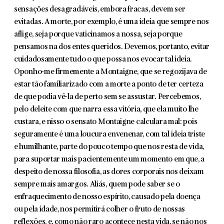
sensações desagradáveis, embora fracas, devem ser
evitadas. A morte, por exemplo, é uma ideia que sempre nos
aflige, seja porque vaticinamos a nossa, seja porque
pensamos na dos entes queridos. Devemos, portanto, evitar
cuidadosamente tudo o que possa nos evocar tal ideia.
Oponho-me firmemente a Montaigne, que se regozijava de
estar tão familiarizado com a morte a ponto de ter certeza
de que podia vê-la de perto sem se assustar. Percebemos,
pelo deleite com que narra essa vitória, que ela muito lhe
custara, e nisso o sensato Montaigne cal­culara mal: pois
seguramente é uma loucura envenenar, com tal ideia triste
e humilhante, parte do pouco tempo que nos resta de vida,
para suportar mais pacientemente um momento em que, a
des­peito de nossa filosofia, as dores corporais nos deixam
sempre mais amargos. Aliás, quem pode saber se o
enfraquecimento de nosso espírito, causado pela doença
ou pela idade, nos permitirá colher o fruto de nossas
reflexões, e, como não raro acontece nesta vida, se não nos