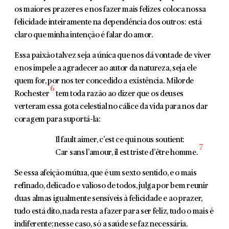
os maiores prazeres e nos fazer mais felizes coloca nossa
felici­dade inteiramente na dependência dos outros: está
claro que minha intenção é falar do amor.
Essa paixão talvez seja a única que nos dá vontade de viver
e nos impele a agradecer ao autor da natureza, seja ele
quem for, por nos ter concedido a existência. Milorde
6
Rochester
tem toda razão ao dizer que os deuses
verteram essa gota celes­tial no cálice da vida para nos dar
coragem para suportá-la:
Il fault aimer, c’est ce qui nous soutient:
7
Car sans l’amour, il est triste d’être homme.
Se essa afeição mútua, que é um sexto sentido, e o mais
refinado, delicado e valioso de todos, julga por bem reunir
duas almas igualmente sensíveis à felicidade e ao prazer,
tudo está dito, nada resta a fazer para ser feliz, tudo o mais é
indife­rente; nesse caso, só a saúde se faz necessária.