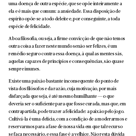
uma doença de outra espécie, que se opõe inteiramente a
ela e é mais que comum: a ansiedade. Essa disposição de
espírito opõe-se a todo deleite e, por conseguinte, a toda
espécie de felicidade.
A boa filosofia, ou seja, a firme convicção de que não temos
outra coisa a fazer neste mundo senão ser felizes, é um
remédio seguro contra essa doença, à qual as mentes sãs,
aquelas capazes de princípios e consequências, são quase
sempre imunes.
Existe uma paixão bastante inconsequente do ponto de
vista dos filósofos e da razão, cuja motivação, por mais
disfarçada que seja, é até mesmo humi­lhante — o que
deveria ser o suficiente para que fosse curada, mas que, em
contrapartida, pode trazer a felicidade: a paixão pelo jogo.
Cultivá-la é uma delícia, com a condição de a moderarmos e
reservarmos para a fase de nossa vida em que tal recurso
se faça necessário, e essa fase é a velhice. Não resta dúvida