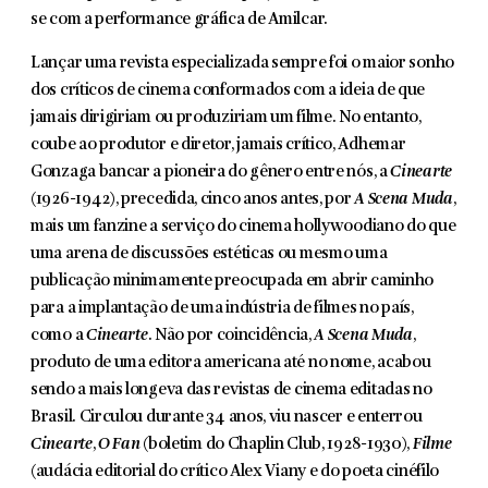
se com a performance gráfica de Amilcar.
Lançar uma revista especializada sempre foi o maior sonho
dos críticos de cinema conformados com a ideia de que
jamais dirigiriam ou produziriam um filme. No entanto,
coube ao produtor e diretor, jamais crítico, Adhemar
Gonzaga bancar a pioneira do gênero entre nós, a
Cinearte
(1926-1942), pre­cedida, cinco anos antes, por
A Scena Muda
,
mais um fanzine a serviço do cinema hollywoodiano do que
uma arena de discussões estéticas ou mesmo uma
publicação minimamente preocupada em abrir caminho
para a implan­tação de uma indústria de filmes no país,
como a
Cinearte
. Não por coinci­dência,
A Scena Muda
,
produto de uma editora americana até no nome, aca­bou
sendo a mais longeva das revistas de cinema editadas no
Brasil. Circulou durante 34 anos, viu nascer e enterrou
Cinearte
,
O Fan
(boletim do Chaplin Club, 1928-1930),
Filme
(audácia editorial do crítico Alex Viany e do poeta cinéfilo