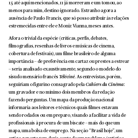
15 até aqui mencionados, 11 já morreram e um tomou, ao
menos para mim, destino ignorado. Estranho agora a
ausência de Paulo Francis, que só posso atribuir às relações
estremecidas entre ele e Moniz Vianna, meses antes.
Afora o trivial da espécie (críticas, perfis, debates,
filmografias, resenhas de livros e músicas de cinema,
cobertura de festivais), um filme brasileiro de alguma
importância – de preferência em cartaz ou prestes a estrear
– seria ana­lisado exaustivamente, segundo o modelo do
sisudo mensário francês
Téléciné
. As entrevistas, porém,
seguiriam o figurino consagrado pela
Cahiers du Cinéma
:
um gravador e no mínimo dois membros da redação
fazendo perguntas. Um mapa da produção nacional
informaria aos leitores e técnicos quais filmes estavam
sendo rodados ou em preparo, visando a facilitar a vida de
profissio­nais à procura de um biscate – mais do que um
mapa, uma bolsa de emprego. Na seção “Brasil hoje”, um