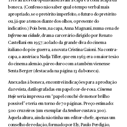
Três atrizes europeias ilustravam a capa e a contracapa da
boneca. (Con­fesso não saber qual o tempo verbal mais
apropriado, se o pretérito imper­feito, o futuro do pretérito
ou, já que a temos diante dos olhos, o presente do
indicativo.) Pois bem, na capa, Anna Magnani, numa cena de
Inferno na cidade
, drama carcerário dirigido por Renato
Castellani em 1957; ao lado da grande diva do cinema
italiano do pós-guerra, a novata Cristina Gaioni. Na contra­
capa, a austríaca Nadja Tiller, que em 1963 era o maior tesão
do cinema ale­mão, páreo duro com a também vienense
Senta Berger (destacada na página 13 da boneca).
Anexadas à boneca, encontrei indicações para a produção
da revista, datilografadas em papel cor-de-rosa.
Cinema
Hoje
seria impressa em “papel couché de menor brilho
possível” e teria em torno de 70 páginas. Preço esti­mado:
500 cruzeiros (um exemplar da
Senhor
custava 300).
Àquela altura, ainda não tinha um editor-chefe, apenas um
conselho de redação, formado por Ely, Paulo Perdigão,