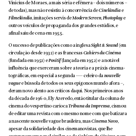
Vinicius de Moraes, a mais séria e efêmera – dois números –
de todas), mas não resistiu à concorrência de
Cinelândia
e
Filmelândia
, imitações ser­vis de
Modern Screen
,
Photoplay
e
outros veículos de propaganda dos grandes estúdios, e
afinal saiu de cena em 1955.
O sucesso de publicações como a inglesa
Sight & Sound
(em
circulação desde 1932) e as francesas
Cahiers du Cinéma
(fundada em 1951) e
Positif
(lançada em 1952) e a notável
influência que exerceram sobre a teoria e a práxis cinema­
tográficas, em especial a segunda –— celeiro da
nouvelle
vague
e bússola de todos os seus epígonos mundo afora –,
deram novo alento aos críticos daqui. Nos pri­meiros anos
da década de 196 0, Ely Azeredo, então titular da coluna de
cinema do vespertino carioca
Tribuna da Imprensa
, cismou
de editar uma revista com o mesmo nome com que batizara
a nascente nouvelle vague brasileira, mas
Cinema
Novo
,
apesar da solidariedade dos cinemanovistas, que lhe