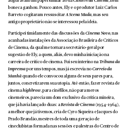
auguravam um papel similar ao da
Cahiers du Cinéma
, nem
boneca ganhou. Pouco antes, Ely e o produtor Luiz Carlos
Barreto cogitaram ressuscitar
A Scena Muda
, mas seu
antigo proprietário não se interessou pela ideia.
Participei timidamente das discussões da
Cinema
Novo
, nas
acanhadas instalações da Associação Brasileira de Críticos
de Cinema, da qual me tor­nara secretário-geral por
sugestão de Ely, a quem, aliás, devo minha inicia­ção na
carreira de crítico de cinema. Fui seu interino na
Tribuna da
Imprensa
por uns tempos, mas já escrevia no
Correio da
Manhã
quando ele convocou alguns de seus pares para,
juntos, concretizarem sua utopia. Até então, fazer revista de
cinema
highbrow
, para cinéfilos, não para meros
cinemeiros, parecia um dom exclusivo da crítica mineira,
que já havia lançado duas: a
Revista de Cinema
(1954-1964),
a melhor que já tivemos, cria de Cyro Siqueira e Jacques do
Prado Brandão, mestres de toda uma geração de
cineclubistas formada nas sessões e palestras do Centro de