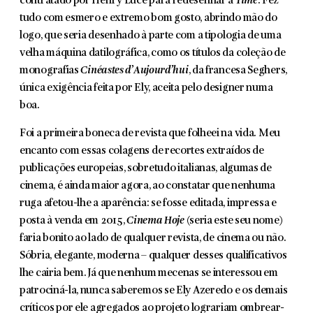
contratado por Henry Luce para redesenhar a
Time
. Fez
tudo com esmero e extremo bom gosto, abrindo mão do
logo, que seria desenhado à parte com a tipologia de uma
velha máquina datilográfica, como os títulos da coleção de
monografias
Cinéastes d’Aujourd’hui
, da francesa Seghers,
única exigência feita por Ely, aceita pelo designer numa
boa.
Foi a primeira boneca de revista que folheei na vida. Meu
encanto com essas colagens de recortes extraídos de
publicações europeias, sobretudo ita­lianas, algumas de
cinema, é ainda maior agora, ao constatar que nenhuma
ruga afetou-lhe a aparência: se fosse editada, impressa e
posta à venda em 2015,
Cinema Hoje
(seria este seu nome)
faria bonito ao lado de qualquer revista, de cinema ou não.
Sóbria, elegante, moderna – qualquer desses qualificativos
lhe cairia bem. Já que nenhum mecenas se interessou em
patrociná-la, nunca saberemos se Ely Azeredo e os demais
críticos por ele agregados ao projeto lograriam ombrear-