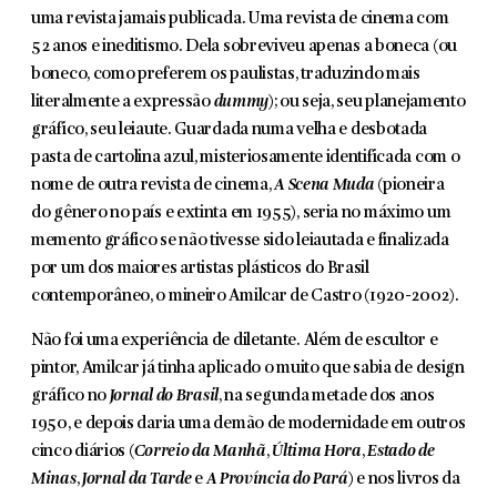
uma revista jamais publicada. Uma revista de cinema com
52 anos e ineditismo. Dela sobreviveu apenas a boneca (ou
boneco, como preferem os paulistas, traduzindo mais
literalmente a expressão
dummy
); ou seja, seu planejamento
gráfico, seu leiaute. Guardada numa velha e desbotada
pasta de cartolina azul, misteriosamente identificada com o
nome de outra re­vista de cinema,
A Scena Muda
(pioneira
do gênero no país e extinta em 1955), seria no máximo um
memento gráfico se não tivesse sido leiautada e finalizada
por um dos maiores ar­tistas plásticos do Brasil
contemporâneo, o mineiro Amilcar de Castro (1920-2002).
Não foi uma experiência de diletante. Além de escultor e
pintor, Amilcar já tinha aplicado o muito que sabia de design
gráfico no
Jornal do Brasil
, na segunda metade dos anos
1950, e depois daria uma demão de modernidade em outros
cinco diários (
Correio da Manhã
,
Última Hora
,
Estado de
Minas
,
Jornal da Tarde
e
A Província do Pará
) e nos livros da