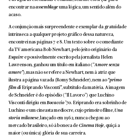
encon­trar na
assemblage
uma lógica, um sentido além do
acaso.
A conjunção mais surpreendente e exemplar da gratui­dade
intrínseca a qualquer projeto gráfico dessa natureza,
encontrei nas páginas 7 e 8. Um texto sobre o comediante
da TV americana Bob Newhart, pelo jeito originário da
Esquire
e possivelmente escrito pela jornalista Helen
Lawrenson, ganhou um título em italiano (“
Amore senza
amore”
), mas não se refere a Newhart, nem à atriz que
ilustra a página vazada (Romy Schneider), nem ao
“primo
film di
Eriprando Visconti
”
, subtítulo da matéria. A imagem
de Schneider é do episódio (“Il Lavoro”) que Luchino
Visconti dirigiu em
Bocaccio ’70
. Eriprando era sobrinho de
Luchino e um cineasta medíocre, cujo primeiro filme,
Una
storia milanese
, lançado em 1962, nunca chegou ao
mercado brasileiro, só à boneca de
Cinema Hoje
, quiçá a
maior (ou única) glória de sua carreira.