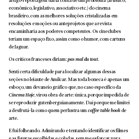
artigo-reportagem daria conta de um problema (artístico,
econômico, legislativo, associativo etc.) do cinema
brasileiro, com as melhores soluções cristalizadas em
resoluções e moções ou anteprojetos que a revista
encaminharia aos poderes competentes. Os cineclubes
teriam um espaço fixo, assim como o humor, com cartuns
de Jaguar.
Os críticos franceses diriam:
pas mal du tout
.
Senti certa dificuldade para localizar algumas dessas
seções no leiaute de Amilcar. Mas toda boneca é apenas um
esboço, um devaneio gráfico que, no caso específico da
Cinema Hoje
, virou obra de arte: única, porque impedida de
se reproduzir gutenberguianamente. Daí porque me limitei
a desfrutá-la como quem perlustra um
coffee table book
de
arte.
E fui folheando. Admirando e tentando identificar os filmes
e as figuras escolhidas e coladas, sem me esforçar para