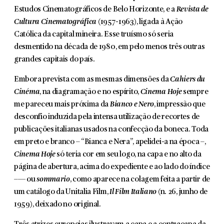
Estudos Cinematográficos de Belo Horizonte, e a
Revista de
Cultura Cinematográfica
(1957-1963), ligada à Ação
Católica da capital mineira. Esse truísmo só seria
desmentido na década de 1980, em pelo menos três outras
grandes capitais do país.
Embora prevista com as mesmas dimensões da
Cahiers du
Cinéma
, na diagramação e no espírito,
Cinema Hoje
sempre
me pareceu mais pró­xima da
Bianco e Nero
, impressão que
desconfio induzida pela intensa utiliza­ção de recortes de
publicações italianas usados na confecção da boneca. Toda
em preto e branco – “Bianca e Nera”, apelidei-a na época –,
Cinema Hoje
só teria cor em seu logo, na capa e no alto da
página de abertura, acima do expediente e ao lado do índice
–— ou
sommario
, como aparece na colagem feita a partir de
um catálogo da Unitalia Film,
Il Film Italiano
(n. 26, junho de
1959), deixado no original.