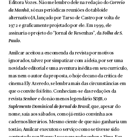
Editora Vozes. Não me lembro dele na reda­ção do
Correio
da Manhã
, só nas periódicas reuniões do tabloide
alternativo JA, lançado por Tarso de Castro por volta de
1972 e graficamente projetado por ele. Em 1999, ele
assinaria o projeto do “Jornal de Resenhas”, da
Folha de S.
Paulo
.
Amilcar aceitou a encomenda da revista por motivos
ignorados, talvez por simpatizar com a ideia, por ser uma
novidade editorial e uma aventura inédita em seu currículo,
mas nem o autor da proposta, o hoje decano da crítica de
cinema Ely Azeredo, se lembra mais das circunstâncias em
que o convite foi feito. Conheciam-se das redações da
revista
Senhor
e do não menos legendá­rio S
DJB
, o
Suplemento Dominical do Jornal do Brasil
, que, apesar do
nome, saía aos sábados, como já então convinha aos
cadernos literários. Mesmo ciente de que não ganharia um
tostão, Amilcar executou o serviço como se tivesse sido