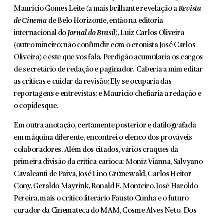
Mauricio Gomes Leite (a mais brilhante revelação a
Revista
de Cinema
de Belo Horizonte, então na editoria
internacional do
Jornal do Brasil
), Luiz Carlos Oliveira
(outro mineiro; não confundir com o cronista José Carlos
Oliveira) e este que vos fala. Perdigão acumularia os car­gos
de secretário de redação e paginador. Caberia a mim editar
as críticas e cuidar da revisão; Ely se ocuparia das
reportagens e entrevistas; e Mauricio chefiaria a redação e
o copidesque.
Em outra anotação, certamente posterior e datilografada
em máquina diferente, encontrei o elenco dos prováveis
colaboradores. Além dos citados, vários craques da
primeira divisão da crítica carioca: Moniz Vianna, Salvyano
Cavalcanti de Paiva, José Lino Grünewald, Carlos Heitor
Cony, Geraldo Mayrink, Ronald F. Monteiro, José Haroldo
Pereira, mais o crítico literário Fausto Cunha e o futuro
curador da Cinemateca do MAM, Cosme Alves Neto. Dos