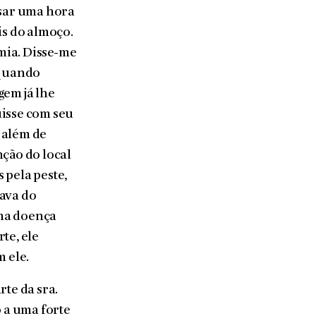
ssar uma hora
is do almoço.
omia. Disse-me
 quando
gem já lhe
uisse com seu
e além de
nção do local
 pela peste,
sava do
uma doença
te, ele
m ele.
te da sra.
o a uma forte