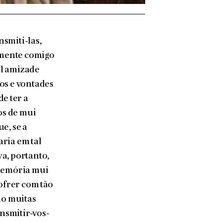
smiti-las,
tamente comigo
al amizade
os e vontades
e ter a
os de mui
e, se a
ria em tal
a, portanto,
 memória mui
ofrer com tão
do muitas
ansmitir-vos-