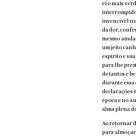
ei o mais ver
interrompido 
invencível nu
da dor, confe
mesmo ainda e
um jeito canh
espírito e su
para lhe pres
de tantos e 
durante essa 
declarações m
época e no a
alma plena de
Ao retornar d
para almoçar