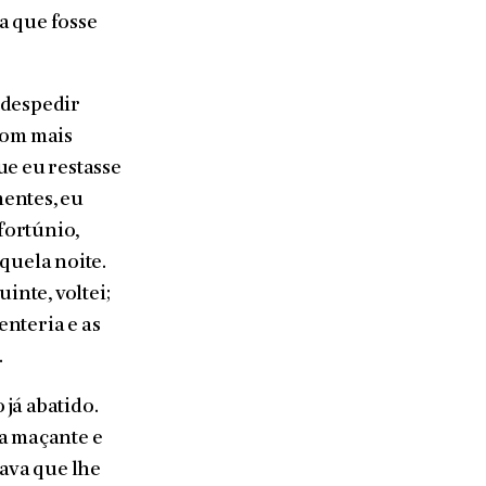
a que fosse
 despedir
com mais
que eu restasse
entes, eu
nfortúnio,
quela noite.
inte, voltei;
enteria e as
.
 já abatido.
ra maçante e
cava que lhe