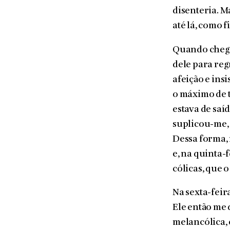
disenteria. M
até lá, como 
Quando chegue
dele para reg
afeição e insi
o máximo de t
estava de saí
suplicou-me, 
Dessa forma, 
e, na quinta-f
cólicas, que 
Na sexta-feira
Ele então me 
melancólica, 