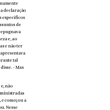
iduamente
ma declaração
s específicos
assuntos de
e repugnava
za e, ao
s e não ter
e apresentava
rante tal
disse. – Mas
 e, não
 ministradas
, e começou a
ou. Nesse