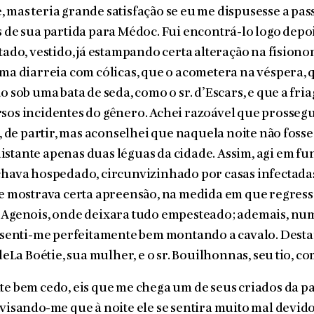
 mas teria grande satisfação se eu me dispusesse a pa
s de sua partida para Médoc. Fui encontrá-lo logo depo
itado, vestido, já estampando certa alteração na fision
uma diarreia com cólicas, que o acometera na véspera,
o sob uma bata de seda, como o sr. d’Escars, e que a fria
sos incidentes do gênero. Achei razoável que prosseg
to, de partir, mas aconselhei que naquela noite não foss
stante apenas duas léguas da cidade. Assim, agi em fu
chava hospedado, circunvizinhado por casas infectadas
le mostrava certa apreensão, na medida em que regres
e Agenois, onde deixara tudo empesteado; ademais, n
, senti-me perfeitamente bem montando a cavalo. Destar
 deLa Boétie, sua mulher, e o sr. Bouilhonnas, seu tio, co
te bem cedo, eis que me chega um de seus criados da par
avisando-me que à noite ele se sentira muito mal devid