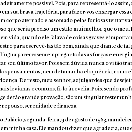
dadeiramente possível. Pois, para representá-lo assim,
em sua brava trajetória, para fazer-vos enxergar essa
m corpo aterrado e assomado pelas furiosas tentativas
sso que seria preciso um estilo mui melhor que o meu.
m vida, quando ele falava de coisas graves e important
estro para escrevê-las tão bem, ainda que diante de tal
a língua parecessem empregar todas as forças e energia
tar seu último favor. Pois sem dúvida nunca o vi tão t
belos pensamentos, nem de tamanha eloquência, como e
doença. De resto, meu senhor, se julgardes que desejei
ais levianas e comuns, fi-lo à revelia. Pois, sendo pro
uge de tão grande provação, são um singular testemun
 repouso, serenidade e firmeza.
o Palácio, segunda-feira, 9 de agosto de 1563, mandei 
 em minha casa. Ele mandou dizer que agradecia, que 