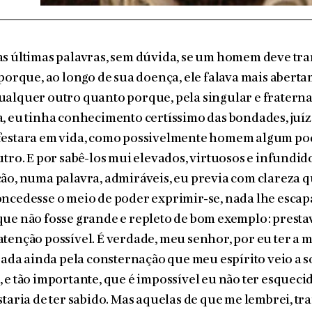
s últimas palavras, sem dúvida, se um homem deve tran
 porque, ao longo de sua doença, ele falava mais aber
ualquer outro quanto porque, pela singular e fratern
, eu tinha conhecimento certíssimo das bondades, juíz
festara em vida, como possivelmente homem algum pod
utro. E por sabê-los mui elevados, virtuosos e infundid
ão, numa palavra, admiráveis, eu previa com clareza qu
ncedesse o meio de poder exprimir-se, nada lhe escapa
ue não fosse grande e repleto de bom exemplo: prestav
tenção possível. É verdade, meu senhor, por eu ter a
ipada ainda pela consternação que meu espírito veio a s
 e tão importante, que é impossível eu não ter esqueci
staria de ter sabido. Mas aquelas de que me lembrei, tr