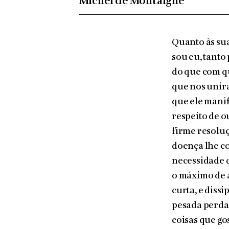
Michel de Montaigne
Quanto às sua
sou eu, tanto
do que com q
que nos unira
que ele mani
respeito de o
firme resoluç
doença lhe co
necessidade q
o máximo de a
curta, e diss
pesada perda,
coisas que go