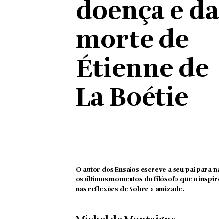
doença e da
morte de
Étienne de
La Boétie
O autor dos
Ensaios
escreve a seu pai para n
os últimos momentos do filósofo que o inspir
nas reflexões de
Sobre a amizade.