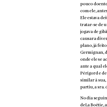
pouco doente,
com ele, ante
Ele estava de
tratar-se de 
jogava de gibã
causara diver
plano, já fei
Germignan, di
onde ele se a
ante a qual e
Périgord e d
similar à sua
partiu, a sra.
No dia seguin
deLa Boétie, 