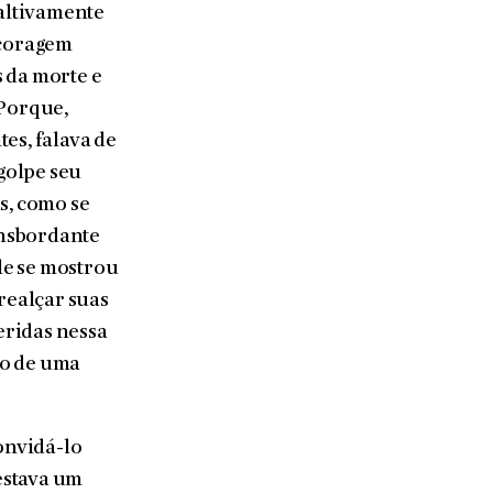
 altivamente
 coragem
 da morte e
 Porque,
es, falava de
 golpe seu
s, como se
ransbordante
le se mostrou
 realçar suas
feridas nessa
ho de uma
convidá-lo
estava um