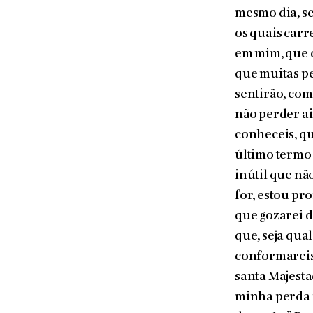
mesmo dia, se
os quais carr
em mim, que d
que muitas p
sentirão, com
não perder ai
conheceis, qu
último termo 
inútil que nã
for, estou pr
que gozarei d
que, seja qua
conformareis 
santa Majesta
minha perda 