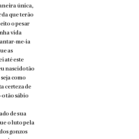
aneira única,
rda que terão
eito o pesar
nha vida
cantar-me-ia
que as
i até este
eu nascido tão
, seja como
ta certeza de
-o tão sábio
s
ado de sua
ue o luto pela
 dos gonzos