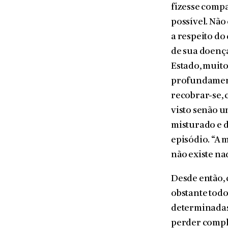
fizesse comp
possível. Não
a respeito do
de sua doença
Estado, muito
profundament
recobrar-se, 
visto senão 
misturado e 
episódio. “A 
não existe na
Desde então, 
obstante todo
determinadas
perder compl