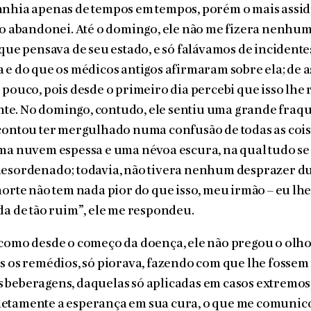
anhia apenas de tempos em tempos, porém o mais ass
 o abandonei. Até o domingo, ele não me fizera nenhu
 que pensava de seu estado, e só falávamos de incidente
 e do que os médicos antigos afirmaram sobre ela; de 
 pouco, pois desde o primeiro dia percebi que isso lh
e. No domingo, contudo, ele sentiu uma grande fraque
contou ter mergulhado numa confusão de todas as coisa
uma nuvem espessa e uma névoa escura, na qual tudo s
desordenado; todavia, não tivera nenhum desprazer du
morte não tem nada pior do que isso, meu irmão – eu lhe 
da de tão ruim”, ele me respondeu.
como desde o começo da doença, ele não pregou o olho
s os remédios, só piorava, fazendo com que lhe fossem
 beberagens, daquelas só aplicadas em casos extremos
etamente a esperança em sua cura, o que me comunic