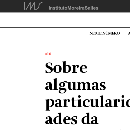
NESTE NÚMERO
#16
Sobre
algumas
particulari
ades da