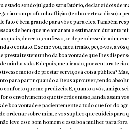
u estado sendo julgado satisfatório, declarei dois de m
egarão com profunda aflição (tenho certeza disso) a pe
e fato é bem grande para vós e para eles. Também resp
essoas de bem que me amaram e estimaram durante mi
 as quais, decerto, confesso, se dependesse de mim, en
nda o contato. E se me vou, meu irmão, peço-vos, a vós 
e prestai testemunho da boa vontade que lhes dispense
de minha vida. E depois, meu irmão, porventura teria 
o tivesse meios de prestar serviços à coisa pública? Mas
onto para partir quando a Deus aprouver, tendo absolu
o conforto que me predizeis. E, quanto a vós, amigo, sei
l for o envolvimento que tiverdes nisso, ainda assim vo
de boa vontade e pacientemente a tudo que for do agr
de ordenar sobre mim, e vos suplico que cuideis para q
não leve esse bom homem e essa boa mulher para fora