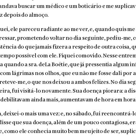
andava buscar um médico e um boticário e me suplicav
fiz depois do almoço.
i, ele pareceu radiante ao me ver, e, quando quis me
ressar, prometendo voltar no dia seguinte, pediu-me, 
stência do que jamais fizera a respeito de outra coisa, 
empo possível com ele. Fiquei comovido. Nesse entrem
da quando a sra. deLa Boétie, que já pressentia algum i
com lágrimas nos olhos, que eu não me fosse dali por a
reteve-me, o que nos deixou a ambos felizes. No dia segu
eira, fui visitá-lo novamente. Sua doença piorara: a dis
o debilitavam ainda mais, aumentavam de hora em hora
, deixei-o mais uma vez; e, no sábado, fui reencontrá-lo
disse que sua doença, além de um pouco contagiosa, e
e, como ele conhecia muito bem meu jeito de ser, supli