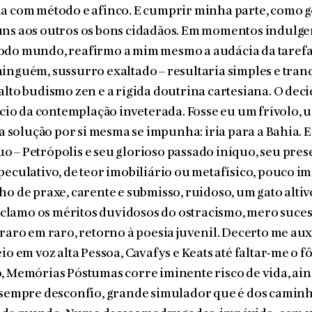
a com método e afinco. E cumprir minha parte, como g
ns aos outros os bons cidadãos. Em momentos indulgen
odo mundo, reafirmo a mim mesmo a audácia da tarefa
inguém, sussurro exaltado – resultaria simples e tran­
alto budismo zen e a rígida doutrina cartesiana. O deci­
vício da contemplação inveterada. Fosse eu um frí­volo, 
, a solução por si mesma se impunha: iria para a Bahia. 
 – Petrópolis e seu glorioso passado iníquo, seu pres
peculativo, de teor imobiliário ou metafí­sico, pouco im
o de praxe, carente e submisso, rui­doso, um gato altivo
lamo os méritos duvidosos do ostracismo, mero suc
 raro em raro, retorno à poe­sia juvenil. Decerto me aux
io em voz alta Pessoa, Cavafys e Keats até faltar-me o f
, Memórias Póstu­mas corre iminente risco de vida, ai
 sempre des­confio, grande simulador que é dos caminh