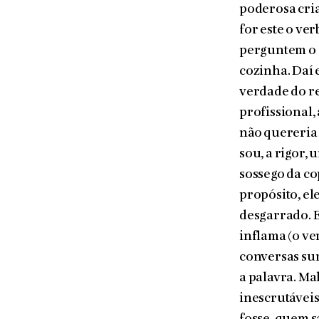
poderosa cria
for este o ve
perguntem o q
cozinha. Daí 
verdade do r
profissional,
não quereria 
sou, a rigor,
sossego da co
propósito, el
desgarrado. 
inflama (o ve
conversas surd
a palavra. Ma
inescrutáveis