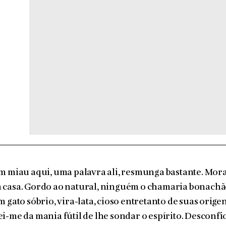
m miau aqui, uma palavra ali, resmunga bas­tante. Mora
 casa. Gordo ao natu­ral, ninguém o chamaria bonach
m gato sóbrio, vira-lata, cioso entretanto de suas orige
i-me da mania fútil de lhe sondar o espírito. Desconfio