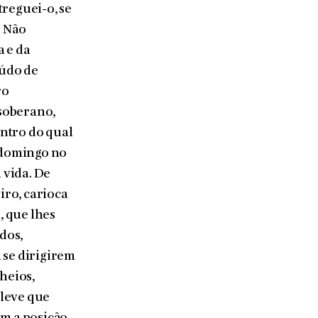
treguei-o, se
. Não
a e da
eúdo de
ro
 soberano,
ntro do qual
e domingo no
 vida. De
iro, carioca
, que lhes
ados,
m se dirigirem
lheios,
 leve que