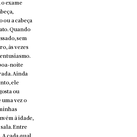
, o exame
abeça,
o ou a cabeça
 gato. Quando
s­sado, sem
ro, às vezes
 entusiasmo.
 boa-noite
rada. Ainda
nto, ele
 gosta ou
e uma vez o
 minhas
nvém à idade,
sala. Entre
. A cada qual