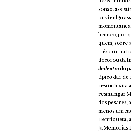
descaminhos 
sonso, assist
ouvir algo as
momentaneamen
branco, por q
quem, sobre a
três ou quatr
decorou da lí
de dentro
do p
típico dar de
resu­mir sua a
res­mungar M
dos pesares, 
menos um cach
Henriqueta, 
Já Memórias P