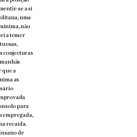
om a posição
entir-se a si
politana, uma
a mínima, não
ei a temer
rtuosas,
s conjecturas
, manhãs
r que a
anima as
ssário
comprovada
consolo para
ha empregada,
ma recaída.
 insano de