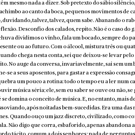
têm mesmo nada a dizer. Sob pretexto do sábio silêncio
cachimbo ao canto da boca, pequenos movimentos de c
duvidando, talvez, talvez, quem sabe. Abanando o rab
eflexão. Desconfio dos calados, repito. Não é o caso do
chuva dividimos o vinho, fala um bocado, sempre do pa
sente ou ao futuro. Com o álcool, mistura três ou quat
Quando chega nesta conta, sei que deixou-se levar pelo
ito. No auge da conversa, invariavelmente, sai sem um
he-se a seus aposentos, para gastar a expressão consag
 quebra um pouco a rotina: todo o tempo eu a ler num ca
ouvir música séria; ele, sem eu saber se ouve ou não, se
té se domina o conceito de música. E, no entanto, mais d
ssoviando, após noi­tadas bem-sucedidas. Era uma das
es. Quando ouço um jazz discreto, civilizado, como co
la. Não digo que corra, esbaforido, ape­nas abandona a 
rdo tácito, comum a dois senhores: nada de perguntas