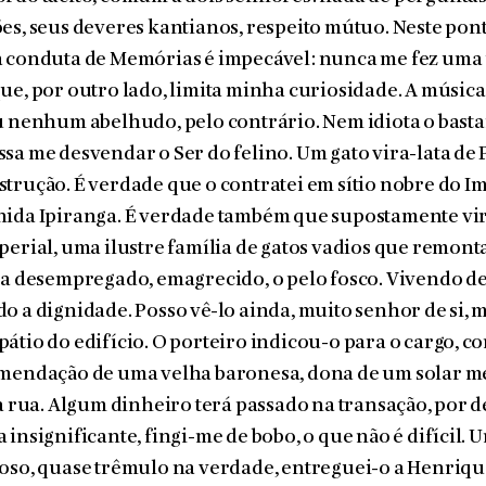
es, seus deveres kantianos, respeito mútuo. Neste pont
 a conduta de Memórias é impecável: nunca me fez uma
ue, por outro lado, limita minha curiosidade. A música
u nenhum abelhudo, pelo contrário. Nem idiota o bast
sa me desvendar o Ser do felino. Um gato vira-lata de 
trução. É verdade que o contratei em sítio nobre do Im
ida Ipiranga. É verdade também que supostamente viri
perial, uma ilustre família de gatos vadios que remont
va desempregado, emagrecido, o pelo fosco. Vivendo de 
o a dignidade. Posso vê-lo ainda, muito senhor de si,
átio do edifício. O porteiro indicou-o para o cargo, 
omendação de uma velha baronesa, dona de um solar m
da rua. Algum dinheiro terá passado na transação, por 
insignificante, fingi-me de bobo, o que não é difícil. U
oso, quase trêmulo na verdade, entreguei-o a Henrique