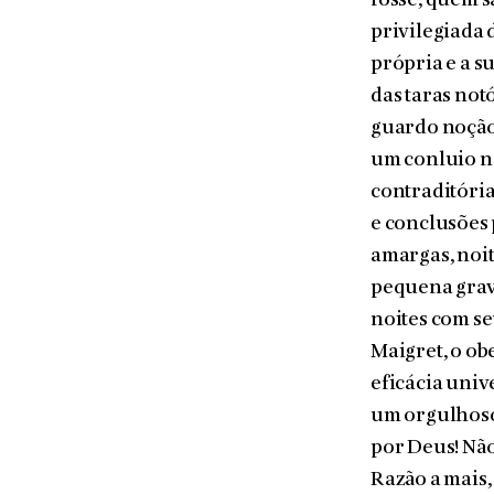
fosse, quem s
privilegiada 
própria e a s
das taras not
guardo noção 
um conluio ne
contraditóri
e conclusões 
amargas, noi­
pequena gra­v
noites com se
Maigret, o ob
eficácia univ
um orgulhoso
por Deus! Não
Razão a mais,