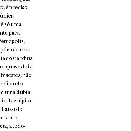
o, é preciso
 única
 é só uma
ante para
Petrópolis,
pério: a cos­
a dos jardins
a a quase dois
biscates, não
 meditando
com uma dúbia
eio decrépito
debaixo do
m tanto,
ta, a todo-