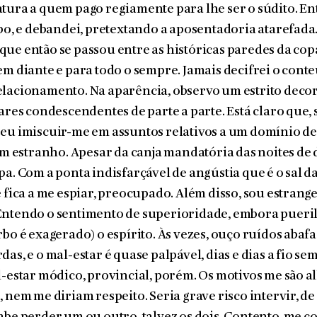
tura a quem pago regiamente para lhe ser o súdito. En
rbo, e debandei, pretextando a aposentadoria atarefada
ue então se passou entre as his­tóricas paredes da cop
em diante e para todo o sempre. Jamais decifrei o cont
elacionamento. Na aparência, observo um estrito deco
 ares condescendentes de parte a parte. Está claro que,
eu imiscuir-me em assuntos relativos a um domínio de
 um estranho. Apesar da canja manda­tória das noites d
pa. Com a ponta indisfarçável de angústia que é o sal da
e fica a me espiar, preocupado. Além disso, sou estrange
Entendo o sentimento de superioridade, embora pueril
rbo é exagerado) o espí­rito. Às vezes, ouço ruídos abaf
as, e o mal-estar é quase palpável, dias e dias a fio se
l-estar módico, provin­cial, porém. Os motivos me são a
, nem me diriam respeito. Seria grave risco intervir, de