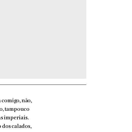
 comigo, não,
ão, tampouco
ns imperiais.
 dos calados,