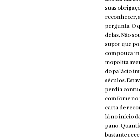
suas obrigaçõ
reconhe­cer,
pergunta. O q
delas. Não so
supor que pos
com pouca ins
mopolita aven
do palácio im
séculos. Esta
perdia contud
com fome no p
carta de rec
lá no início 
pano. Quantia 
bastante rece