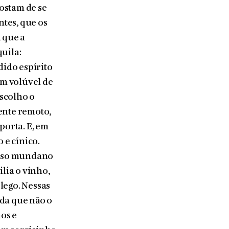
ostam de se
tes, que os
 que a
quila:
dido espírito
um volúvel de
Escolho o
ente remoto,
porta. E, em
 e cínico.
esso mundano
ilia o vinho,
ôlego. Nessas
nda que não o
os e