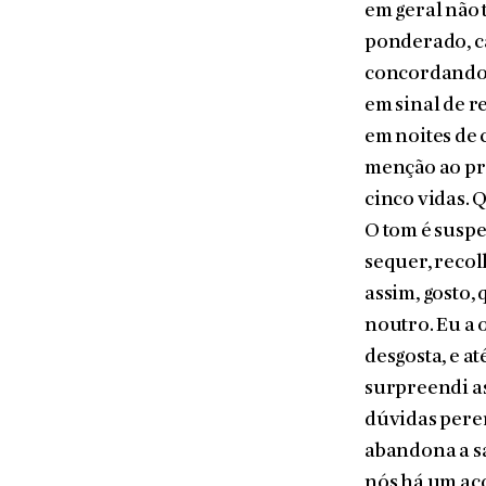
em geral não 
ponde­rado, 
concordando, 
em sinal de r
em noites de 
menção ao pre
cinco vidas. 
O tom é suspe
sequer, recol
assim, gosto,
noutro. Eu a 
desgosta, e a
surpreendi a
dúvidas peren
abandona a sa
nós há um aco