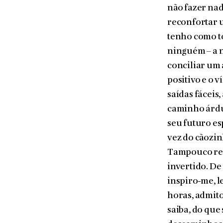
não fazer nad
reconfortar u
tenho como t
ninguém – a n
conciliar um 
positivo e o 
saídas fáceis
caminho árduo
seu futuro es
vez do cãozinh
Tampouco rec
invertido. De
inspiro-me, le
horas, admito
saiba, do que