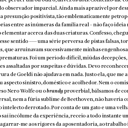
abe perder um ou outro, talvez os dois. Contento-me c
do observador impar­cial. Ainda mais aprazível por desm
ua presunção posi­tivista, tão emblematicamente petro
órias entre as inúmeras da família real – não faço idei
elemen­tar acerca das duas criaturas. Confesso, chegu
sse sen­tido –— uma série perversa de pistas falsas, to
as, que arrui­navam sucessivamente minhas engenhosa
prematuras. Foi um período difícil, miúdas decepções
tes assaltadas por suspeitas e dúvidas. Devo reconhece
ura de Goeldi não ajudava em nada. Justo ela, que me 
u aspecto sinistro, doméstico e acolhedor. Nem o comi
eso Nero Wolfe ou o
brandy
proverbial, bálsamos de 
ersal, nem a fúria sublime de Beethoven, não haveria 
 intelecto derrotado. Por conta de um gato e uma vel
 saí incólume da experiência, receio a todo instante u
 agarrar-me aos rigores da aposentadoria, ao trabalho