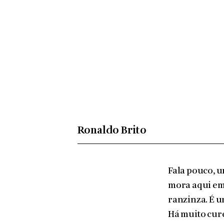
Ronaldo Brito
Fala pouco, u
mora aqui em
ranzinza. É u
Há muito cure