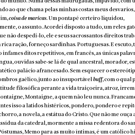
do mundo. Numa dessas madrugadas, impávido, com 
indo ao que chama pelas minhas costas meus desvarios,
sim,
coisa de maricas
. Um pontapé certeiro liquidou,
te, o assunto. Acordei disposto a tudo, um reles gat
ue não despedi-lo, ele e seus sacrossantos direitos trab
 rica ração, forneço sardinhas. Portuguesas. E escuto, 
o infames ditos repetitivos, em francês, as únicas palav
n­gua, ouvidas sabe-se lá de qual ancestral, morador, es
atético palácio afrancesado. Sem esquecer o estereótipo
 ombros gaélico, junto ao insuportável
buff
, com o qual
titude filosófica perante a vida traiçoeira, atroz, irrem
ontaigne, Montaigne, a quem não leu nunca. Francam
antes isso a latidos histéricos, pondero, pondero e repi
orro, a novela, a estátua do Cristo. Que não me ouça 
assídua da catedral, mormente a missa redentora do s
óstumas, Memo para as muito íntimas, é um católico hi