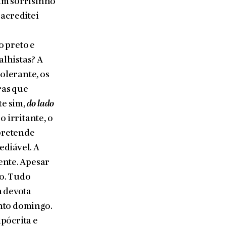
um sorrisinho
 acreditei
o preto e
alhistas? A
tolerante, os
ras que
te sim,
do lado
 irritante, o
 pretende
ediável. A
ente. Apesar
to. Tudo
a devota
anto domingo.
pócrita e