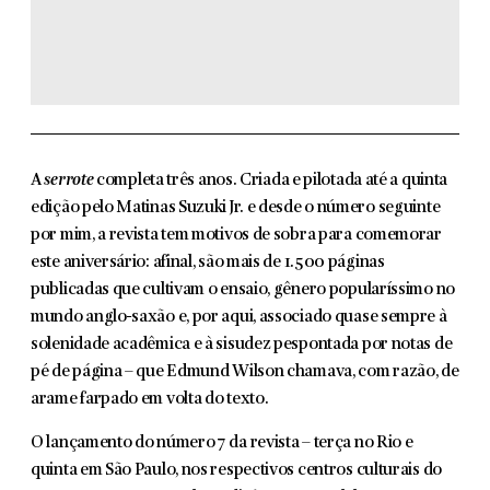
A
serrote
completa três anos. Criada e pilotada até a quinta
edição pelo Matinas Suzuki Jr. e desde o número seguinte
por mim, a revista tem motivos de sobra para comemorar
este aniversário: afinal, são mais de 1.500 páginas
publicadas que cultivam o ensaio, gênero popularíssimo no
mundo anglo-saxão e, por aqui, associado quase sempre à
solenidade acadêmica e à sisudez pespontada por notas de
pé de página – que Edmund Wilson chamava, com razão, de
arame farpado em volta do texto.
O lançamento do número 7 da revista – terça no Rio e
quinta em São Paulo, nos respectivos centros culturais do