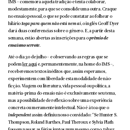
IMS – comemora aquela tradição e tenta colaborar,
modestamente, para que se consolide uma outra. Craque
no ensaio pessoal, o que se pode constatar ao folhear o
hilário
Ioga para quem não está nem aí
, o inglês Geoff Dyer
dará duas conferencias sobre o gênero. E, a partir desta
semana, estão abertas as inscrições para o
prêmio de
ensaísmo serrote
.
Até o dia 30 de julho – e observando as regras que se
podem
ler aqui
e, permanentemente, na home do IMS –,
receberemos textos inéditos que, assim esperamos,
experimentem com liberdade esta modalidade de não-
ficção. Viagem ou literatura, vida pessoal ou política, a
matéria-prima do ensaio não é exclusivamente seu tema,
mas a possibilidade de reflexão sobre uma experiência
concreta ou meramente intelectual. Não é à toa que o
Independent
assim definiu nosso convidado: “Se Hunter S.
Thompson, Roland Barthes, Paul Theroux e Sylvia Plath
fossem passar as férias juntos num mesmo corpo, talvez